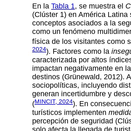
En la
Tabla 1
, se muestra el
C
(Clúster 1) en América Latina s
conceptos asociados a la segu
como un fenómeno multidimens
física de los visitantes como 
2024
). Factores como la
inseg
caracterizada por altos índice
impactan negativamente en las 
destinos (Grünewald, 2012). 
sociopolíticas, incluyendo dis
generan incertidumbre y desco
MINCIT, 2024
(
). En consecuenci
turísticos implementen
medida
percepción de seguridad (Clús
solo afecta la llegada de turis