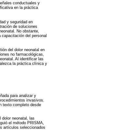
señales conductuales y
icativa en la práctica
idad y seguridad en
tración de soluciones
 neonatal. No obstante,
a capacitación del personal
tión del dolor neonatal en
ciones no farmacológicas,
onatal. Al identificar las
alezca la práctica clínica y
eñada para analizar y
 procedimientos invasivos.
en texto completo desde
 dolor neonatal, las
siguió el método PRISMA,
os artículos seleccionados