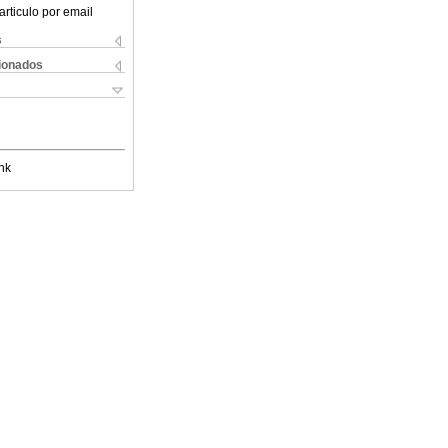
articulo por email
s
cionados
nk