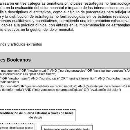
anizaron en tres categorías temáticas principales: estrategias no farmacológ
ría en la evaluación del dolor neonatal e impacto de las intervenciones en lo
sis descriptivos cuantitativos, como el cálculo de porcentajes para reflejar l
 y la distribución de estrategias no farmacológicas en los estudios revisado
ntos cualitativos y cuantitativos, permitiendo una interpretación exhaustiva
icables a la práctica clínica, con énfasis en la implementación de estrategia
s efectivos en la gestión del dolor neonatal.
nos y artículos extraídos
es Booleanos
in management" OR "newborn pain") AND ("nursing strategies" OR "nursing interventions") A
al interventions" OR "pain assessment")
n" OR "newborn pain") AND ("nursing care" OR "nursing intervention") AND ("non-pharmacolo
pain scales")
olor neonatal" OR "gestión del dolor en recién nacidos") AND ("estrategias de enfermería" O
s de enfermería") AND ("intervenciones no farmacológicas" OR "evaluación del dolor")