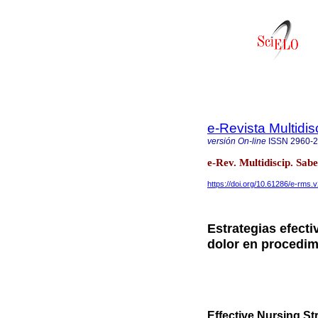
e-Revista Multidis
versión On-line
ISSN
2960-
e-Rev. Multidiscip. Sa
https://doi.org/10.61286/e-rms.v
Estrategias efecti
dolor en procedim
Effective Nursing St