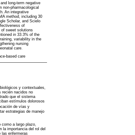
 and long-term negative
on non-pharmacological
h. An integrative
SMA method, including 30
le Scholar, and Scielo
fectiveness of
 of sweet solutions
tioned in 33.3% of the
ining, variability in the
gthening nursing
eonatal care.
nce-based care
biológicos y contextuales,
s recién nacidos no
trado que el sistema
ciban estímulos dolorosos
ocación de vías y
tar estrategias de manejo
o como a largo plazo,
 la importancia del rol del
e las enfermeras