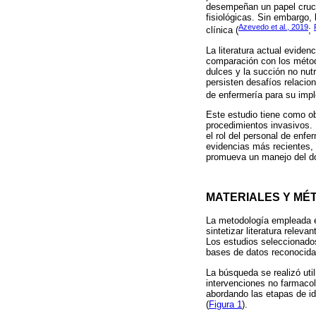
desempeñan un papel cruci
fisiológicas. Sin embargo, 
Azevedo et al., 2019
clínica (
;
La literatura actual eviden
comparación con los método
dulces y la succión no nut
persisten desafíos relacion
de enfermería para su imp
Este estudio tiene como obj
procedimientos invasivos. 
el rol del personal de enfer
evidencias más recientes, e
promueva un manejo del do
MATERIALES Y MÉ
La metodología empleada en
sintetizar literatura relev
Los estudios seleccionados
bases de datos reconocid
La búsqueda se realizó uti
intervenciones no farmacol
abordando las etapas de ide
(
Figura 1
).