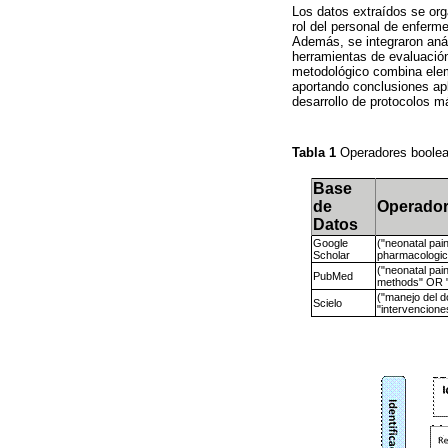
Los datos extraídos se org
rol del personal de enferme
Además, se integraron análi
herramientas de evaluación
metodológico combina eleme
aportando conclusiones apl
desarrollo de protocolos má
Tabla 1
Operadores boolea
Base
de
Operador
Datos
Google
("neonatal pa
Scholar
pharmacologic
("neonatal pai
PubMed
methods" OR "
("manejo del d
Scielo
"intervencione