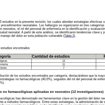
0 estudios en la presente revisión, los cuales abordan estrategias efectivas u
en procedimientos neonatales. Los hallazgos se organizaron en tres categorías 
 neonatos, el rol del personal de enfermería en la identificación y evaluación
salud neonatal. A partir de este análisis, se identificaron tendencias clave y
 manejo del dolor en esta población vulnerable (
Tabla 2
).
s estudios encontrados
egoría
Cantidad de estudios
lógicas
12
ermería
11
ciones
7
ibución de los estudios encontrados por categoría, destacándose que la mayo
estrategias no farmacológicas (40,0%), seguidos del rol del personal de enfe
3%).
as no farmacológicas aplicadas en neonatos (12 investigaciones)
acológicas han demostrado ser herramientas clave en la gestión del dolor ne
ente a métodos farmacológicos. Entre estas estrategias, la administración de