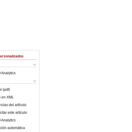
Personalizados
 Analytics
l (pdf)
lo en XML
cias del artículo
itar este artículo
 Analytics
ción automática