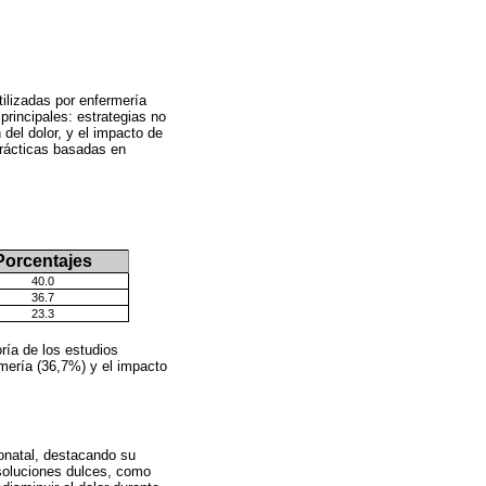
tilizadas por enfermería
principales: estrategias no
 del dolor, y el impacto de
 prácticas basadas en
Porcentajes
40.0
36.7
23.3
ría de los estudios
rmería (36,7%) y el impacto
onatal, destacando su
 soluciones dulces, como