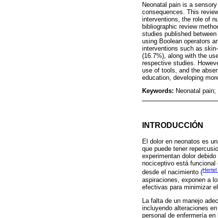
Neonatal pain is a sensory
consequences. This review 
interventions, the role of 
bibliographic review metho
studies published between
using Boolean operators an
interventions such as skin-
(16.7%), along with the u
respective studies. However
use of tools, and the abse
education, developing mor
Keywords:
Neonatal pain;
INTRODUCCIÓN
El dolor en neonatos es un
que puede tener repercusion
experimentan dolor debido
nociceptivo está funciona
Hertel 
desde el nacimiento (
aspiraciones, exponen a lo
efectivas para minimizar el
La falta de un manejo adec
incluyendo alteraciones en 
personal de enfermería en 