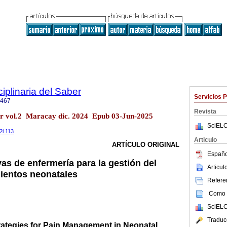
ciplinaria del Saber
Servicios 
2467
Revista
ber vol.2 Maracay dic. 2024 Epub 03-Jun-2025
SciELO
2i.113
Articulo
ARTÍCULO ORIGINAL
Españo
vas de enfermería para la gestión del
Articu
ientos neonatales
Referen
Como c
SciELO
Traduc
rategies for Pain Management in Neonatal