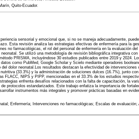
Marín, Quito-Ecuador.
experiencia sensorial y emocional que, si no se maneja adecuadamente, pued
lazo. Esta revisión analiza las estrategias efectivas de enfermería para la ges
nes no farmacológicas, el rol del personal de enfermería en la evaluación del 
 neonatal. Se utilizó una metodología de revisión bibliográfica integrativa con
l método PRISMA, incluyéndose 30 estudios publicados entre 2019 y 2024. Los
 datos como PubMed, Google Scholar y Scielo mediante operadores booleano
 del dolor neonatal.Los resultados destacan la efectividad de intervenciones 
 nutritiva (33.3%) y la administración de soluciones dulces (16.7%), junto co
as FLACC, NIPS y PIPP, mencionadas en el 33.3% de los estudios respectiv
rategias enfrenta desafíos relacionados con la falta de capacitación, la vari
de protocolos estandarizados. Este trabajo enfatiza la importancia de fortale
sarrollar instrumentos más integrales y promover prácticas basadas en eviden
natal; Enfermería; Intervenciones no farmacológicas; Escalas de evaluación;