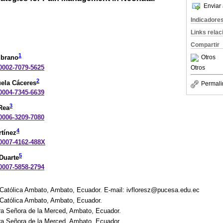
Enviar 
Indicadore
Links rela
Compartir
1
Otros
mbrano
-0002-7079-5625
Otros
2
uela Cáceres
Permali
-0004-7345-6639
3
Rea
-0006-3209-7080
4
rtínez
-0007-4162-488X
5
Duarte
-0007-5858-2794
atólica Ambato, Ambato, Ecuador. E-mail: ivfloresz@pucesa.edu.ec
atólica Ambato, Ambato, Ecuador.
ra Señora de la Merced, Ambato, Ecuador.
ra Señora de la Merced, Ambato, Ecuador.