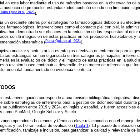
al en esta labor mediante el uso de métodos basados en la observación de 
la ausencia de protocolos estandarizados continúa siendo una limitación signif
Puma-Quito et al., 2021
).
cia un creciente interés por estrategias no farmacológicas debido a su efectiv
s farmacológicos. Intervenciones como el contacto piel con piel, la adminis
ritiva han demostrado ser eficaces en la reducción de las respuestas al dolor
ados con la integración de estas prácticas en los protocolos hospitalarios y l
Puma-Quito et al., 2021
lementación sistemática (
).
etivo analizar y sintetizar las estrategias efectivas de enfermería para la ges
Estas estrategias se han organizado en tres categorías principales: interven
mería en la evaluación del dolor, y el impacto de estas prácticas en la salud ne
sta revisión busca contribuir al desarrollo de un marco de referencia que fort
lor neonatal fundamentado en evidencia científica.
TODOS
 esta investigación corresponde a una revisión bibliográfica integrativa, dis
ante sobre estrategias de enfermería para la gestión del dolor neonatal durante
 se publicaron entre 2019 y 2024, en inglés y español, y fueron accesibles 
as como PubMed, Google Scholar y Scielo.
lizando operadores booleanos y términos clave relacionados con el manejo del
ógicas y las herramientas de evaluación (
Tabla 1
). El proceso de selección 
ntificación, tamizaje e inclusión, para garantizar la calidad y relevancia de l