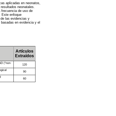
icas aplicadas en neonatos,
s resultados neonatales.
a frecuencia de uso de
s. Este enfoque
 de las evidencias y
s basadas en evidencia y el
Artículos
Extraídos
ND ("non-
120
gical
90
R
60