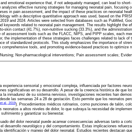
 and emotional experience that, if not adequately managed, can lead to short-
analyzes effective nursing strategies for managing neonatal pain, focusing 
nurses in pain assessment, and the impact of these practices on neonatal healt
dology with a descriptive quantitative approach was used, based on the PRI
 2019 and 2024. Articles were selected from databases such as PubMed, Goog
d keywords related to neonatal pain management. The results highlight the ef
to-skin contact (41.7%), non-nutritive sucking (33.3%), and the administration
se of assessment tools such as the FLACC, NIPS, and PIPP scales, each men
, the implementation of these strategies faces challenges related to lack of tra
nce of standardized protocols. This study emphasizes the importance of stren
e comprehensive tools, and promoting evidence-based practices to optimize n
 Nursing; Non-pharmacological interventions; Pain assessment scales; Evide
a experiencia sensorial y emocional compleja, influenciada por factores neuro
es significativas en su desarrollo. A pesar de la creencia histórica de que lo
 a la inmadurez de su sistema nervioso, investigaciones recientes han demos
l desde las semanas 24 a 28 de gestación. Esto permite que los neonatos per
et al., 2019
). Procedimientos médicos rutinarios, como punciones de talón, col
s neonatos a altos niveles de dolor, lo que subraya la necesidad de implemen
 sufrimiento y garantizar su bienestar.
uado del dolor neonatal puede acarrear consecuencias adversas tanto a cort
el desarrollo neurológico y del comportamiento. Estas implicaciones refuerzan
la identificación y manejo del dolor neonatal. Estudios recientes destacan qu