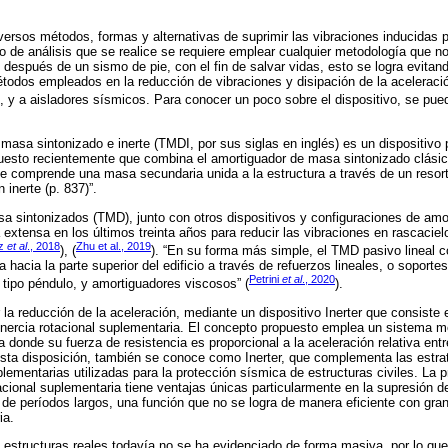
iversos métodos, formas y alternativas de suprimir las vibraciones inducidas 
o de análisis que se realice se requiere emplear cualquier metodología que n
 después de un sismo de pie, con el fin de salvar vidas, esto se logra evitand
étodos empleados en la reducción de vibraciones y disipación de la aceleraci
, y a aisladores sísmicos. Para conocer un poco sobre el dispositivo, se pued
 masa sintonizado e inerte (TMDI, por sus siglas en inglés) es un dispositivo
uesto recientemente que combina el amortiguador de masa sintonizado clási
que comprende una masa secundaria unida a la estructura a través de un resor
 inerte (p. 837)”.
 sintonizados (TMD), junto con otros dispositivos y configuraciones de amo
xtensa en los últimos treinta años para reducir las vibraciones en rascaciel
iz
et al
., 2018
Zhu et al., 2019
), (
). “En su forma más simple, el TMD pasivo lineal
a hacia la parte superior del edificio a través de refuerzos lineales, o soport
Petrini
et al
., 2020
ipo péndulo, y amortiguadores viscosos” (
).
la reducción de la aceleración, mediante un dispositivo Inerter que consiste e
nercia rotacional suplementaria. El concepto propuesto emplea un sistema m
a donde su fuerza de resistencia es proporcional a la aceleración relativa entr
Esta disposición, también se conoce como Inerter, que complementa las estrat
plementarias utilizadas para la protección sísmica de estructuras civiles. La 
tacional suplementaria tiene ventajas únicas particularmente en la supresión 
 de períodos largos, una función que no se logra de manera eficiente con gra
ia.
en estructuras reales todavía no se ha evidenciado de forma masiva, por lo que