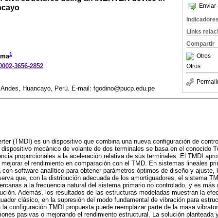
Enviar 
ncayo
Indicadore
Links rela
Compartir
1
Otros
oma
-0002-3656-2852
Otros
Permali
 Andes, Huancayo, Perú. E-mail: fgodino@pucp.edu.pe
ter (TMDI) es un dispositivo que combina una nueva configuración de control
te dispositivo mecánico de volante de dos terminales se basa en el conocid
encia proporcionales a la aceleración relativa de sus terminales. El TMDI apro
 mejorar el rendimiento en comparación con el TMD. En sistemas lineales pr
on software analítico para obtener parámetros óptimos de diseño y ajuste, 
erva que, con la distribución adecuada de los amortiguadores, el sistema T
ercanas a la frecuencia natural del sistema primario no controlado, y es más 
bución. Además, los resultados de las estructuras modeladas muestran la efe
ador clásico, en la supresión del modo fundamental de vibración para estru
en la configuración TMDI propuesta puede reemplazar parte de la masa vibrator
aciones pasivas o mejorando el rendimiento estructural. La solución planteada