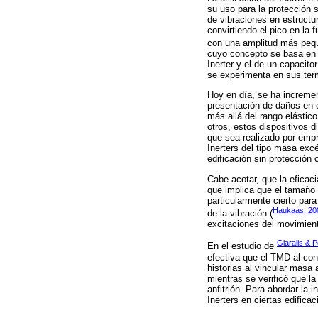
su uso para la protección s
de vibraciones en estructu
convirtiendo el pico en la 
con una amplitud más pequ
cuyo concepto se basa en 
Inerter y el de un capacito
se experimenta en sus term
Hoy en día, se ha increme
presentación de daños en e
más allá del rango elástic
otros, estos dispositivos 
que sea realizado por empr
Inerters del tipo masa exc
edificación sin protección 
Cabe acotar, que la eficac
que implica que el tamaño
particularmente cierto par
Haukaas, 20
de la vibración (
excitaciones del movimient
Giaralis & P
En el estudio de
efectiva que el TMD al co
historias al vincular masa
mientras se verificó que l
anfitrión. Para abordar la 
Inerters en ciertas edific