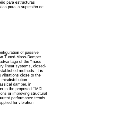
eño para estructuras
ica para la supresión de
figuration of passive
known Tuned-Mass-Damper
s advantage of the “mass
ry linear systems, closed-
stablished methods. It is
 vibrations close to the
 misdistribution.
assical damper, in
ter in the proposed TMDI
ions or improving structural
current performance trends
pplied for vibration