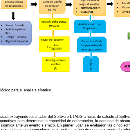
lógico para el análisis sísmico
alizará extrayendo resultados del Software ETABS a hojas de cálculo al Softw
parativos para determinar la capacidad de deformación, la cantidad de absorc
 sísmica ante un evento sísmico. En primer lugar, se evaluaron las cinco edif
 cada edificio para considerar en el análisis el tipo de concreto, acero de re