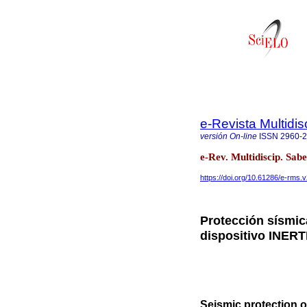
e-Revista Multidis
versión On-line
ISSN
2960-
e-Rev. Multidiscip. Sa
https://doi.org/10.61286/e-rms.v
Protección sísmic
dispositivo INERT
Seismic protection o