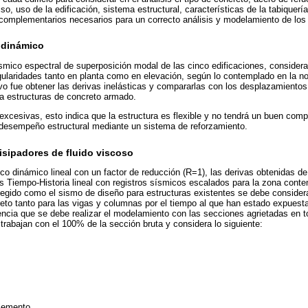
so, uso de la edificación, sistema estructural, características de la tabiquería
omplementarios necesarios para un correcto análisis y modelamiento de los e
l dinámico
sísmico espectral de superposición modal de las cinco edificaciones, conside
rregularidades tanto en planta como en elevación, según lo contemplado en la 
ivo fue obtener las derivas inelásticas y compararlas con los desplazamient
a estructuras de concreto armado.
 excesivas, esto indica que la estructura es flexible y no tendrá un buen com
 desempeño estructural mediante un sistema de reforzamiento.
isipadores de fluido viscoso
ico dinámico lineal con un factor de reducción (R=1), las derivas obtenidas de
is Tiempo-Historia lineal con registros sísmicos escalados para la zona cont
legido como el sismo de diseño para estructuras existentes se debe considerar
reto tanto para las vigas y columnas por el tiempo al que han estado expues
rencia que se debe realizar el modelamiento con las secciones agrietadas en t
trabajan con el 100% de la sección bruta y considera lo siguiente:
lemento