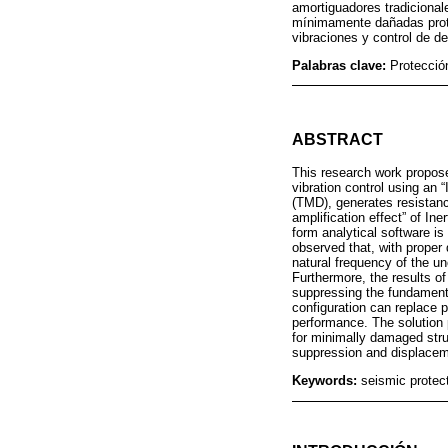
amortiguadores tradicional
mínimamente dañadas prote
vibraciones y control de d
Palabras clave:
Protecció
ABSTRACT
This research work propos
vibration control using an
(TMD), generates resistanc
amplification effect” of I
form analytical software i
observed that, with proper 
natural frequency of the un
Furthermore, the results o
suppressing the fundamenta
configuration can replace p
performance. The solution 
for minimally damaged struc
suppression and displaceme
Keywords:
seismic protect