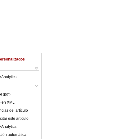
Personalizados
 Analytics
l (pdf)
lo en XML
cias del artículo
itar este artículo
 Analytics
ción automática