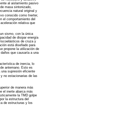
mente al aislamiento pasivo
r de masa sintonizado,
ecuencia natural original y
tivo conocido como Inerter,
en el comportamiento del
 aceleración relativa que
un sismo, con la única
pacidad de disipar energía
viscoelásticos de cruza y
ación está diseñado para
e propone la utilización de
es daños que causaría a una
terística de inercia, lo
a de antemano. Esto es
 una supresión eficiente
s y no estacionarias de las
superior de manera más
e el inerte abarca más
drásticamente la TMD golpe
or la estructura del
ca de estructuras y los