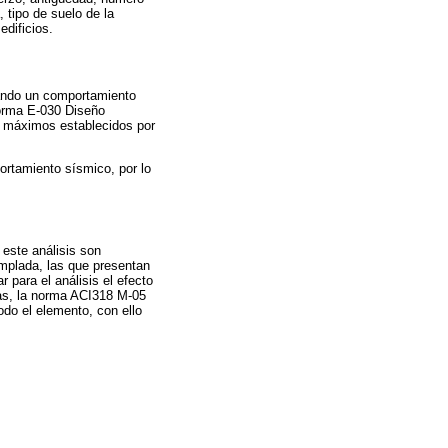
, tipo de suelo de la
dificios.
rando un comportamiento
norma E-030 Diseño
os máximos establecidos por
portamiento sísmico, por lo
 este análisis son
emplada, las que presentan
 para el análisis el efecto
tas, la norma ACI318 M-05
odo el elemento, con ello