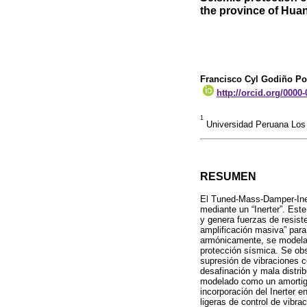
the province of Hua
Francisco Cyl Godiño P
http://orcid.org/0000
1
Universidad Peruana Los
RESUMEN
El Tuned-Mass-Damper-Iner
mediante un “Inerter”. Es
y genera fuerzas de resist
amplificación masiva” para
armónicamente, se modela c
protección sísmica. Se obs
supresión de vibraciones c
desafinación y mala distri
modelado como un amortigu
incorporación del Inerter 
ligeras de control de vibr