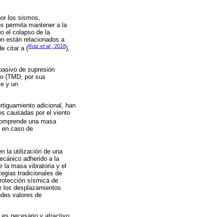
por los sismos,
os permita mantener a la
o el colapso de la
ón están relacionados a
Ruiz
et al
., 2018
e citar a (
),
 pasivo de supresión
co (TMD, por sus
te y un
rtiguamiento adicional, han
os causadas por el viento
 comprende una masa
es en caso de
n la utilización de una
ecánico adherido a la
e la masa vibratoria y el
egias tradicionales de
protección sísmica de
de los desplazamientos
ndes valores de
 es necesario y atractivo