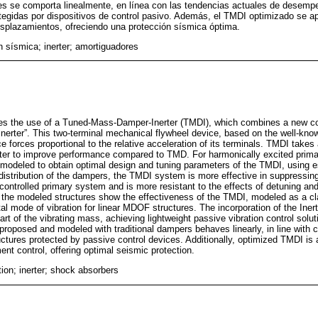
es se comporta linealmente, en línea con las tendencias actuales de desemp
gidas por dispositivos de control pasivo. Además, el TMDI optimizado se apl
esplazamientos, ofreciendo una protección sísmica óptima.
n sísmica; inerter; amortiguadores
es the use of a Tuned-Mass-Damper-Inerter (TMDI), which combines a new con
 “Inerter”. This two-terminal mechanical flywheel device, based on the well-
e forces proportional to the relative acceleration of its terminals. TMDI take
nerter to improve performance compared to TMD. For harmonically excited prima
s modeled to obtain optimal design and tuning parameters of the TMDI, using e
distribution of the dampers, the TMDI system is more effective in suppressing
controlled primary system and is more resistant to the effects of detuning and
f the modeled structures show the effectiveness of the TMDI, modeled as a cl
l mode of vibration for linear MDOF structures. The incorporation of the Iner
art of the vibrating mass, achieving lightweight passive vibration control solut
proposed and modeled with traditional dampers behaves linearly, in line with 
tures protected by passive control devices. Additionally, optimized TMDI is a
nt control, offering optimal seismic protection.
ion; inerter; shock absorbers