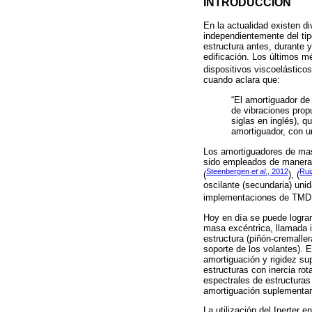
INTRODUCCIÓN
En la actualidad existen d
independientemente del tip
estructura antes, durante y
edificación. Los últimos m
dispositivos viscoelásticos
cuando aclara que:
“El amortiguador de
de vibraciones prop
siglas en inglés), 
amortiguador, con un
Los amortiguadores de masa
sido empleados de manera e
Steenbergen
et al
., 2012
Ru
(
), (
oscilante (secundaria) unid
implementaciones de TMD t
Hoy en día se puede lograr 
masa excéntrica, llamada i
estructura (piñón-cremaller
soporte de los volantes). 
amortiguación y rigidez su
estructuras con inercia ro
espectrales de estructuras
amortiguación suplementar
La utilización del Inerter 