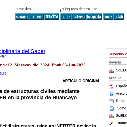
ciplinaria del Saber
Servicios 
2467
Revista
ber vol.2 Maracay dic. 2024 Epub 03-Jun-2025
SciELO
2i.63
Articulo
ARTÍCULO ORIGINAL
Españo
a de estructuras civiles mediante
Articu
ER en la provincia de Huancayo
Referen
Como c
SciELO
Traduc
f civil structures using an INERTER device in