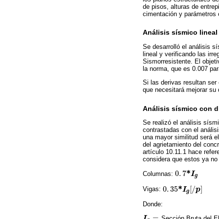
de pisos, alturas de entrepi
cimentación y parámetros c
Análisis sísmico linea
Se desarrolló el análisis 
lineal y verificando las i
Sismorresistente. El objet
la norma, que es 0.007 par
Si las derivas resultan ser
que necesitará mejorar su
Análisis sísmico con d
Se realizó el análisis sísm
contrastadas con el anális
una mayor similitud será e
del agrietamiento del conc
artículo 10.11.1 hace refe
considera que estos ya no 
*
0
.
7
Columnas:
I
0
.
7
*
I
g
g
*
0
.
35
[
/
]
Vigas:
I
p
0
.
35
*
I
g
[
/
p
]
g
Donde:
=
I
Sección Bruta del E
I
g
=