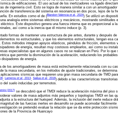
ísmica de edificaciones. El uso actual de los inertizadores va ligado directa
ras de ingeniería civil. Esto se logra de manera similar a con un amortiguado
función de transferencia del sistema en resonancia en dos picos, lejos de la fr
Blandon-Valencia
et a
l., 2024
eña. En estudios como el de (
) Se utilizó un disposi
una analogía entre sistemas eléctricos y mecánicos, mostrando similitudes 
r eléctrico. Este dispositivo genera una fuerza interna que es proporcional a la
inales, así como a la inercia que él mismo induce (p. 3).
ntado formas de mantener una estructura de pie antes, durante y después de 
lementos no estructurales, y que los elementos estructurales, tengan esa ca
o. Estos métodos integran apoyos elásticos, péndulos de fricción, elementos 
disipadores de energía, resultan muy costosos emplearlos, así como su instal
esas especialistas que en algunos casos no se realizan en Perú. Por lo que s
éntrica que permite la disminución de la aceleración, reduciendo los probabl
o disipadores de energía.
ia de los amortiguadores de masa está estrechamente relacionada con su carac
 de la masa secundaria, en los métodos de ajuste tradicionales, se determin
a aplicaciones sísmicas que requieren una gran masa secundaria de TMD para
08
Lamprou
et al
., 2013
Saitua
et al
., 2018
;
;
) debido a las características transitoria
o del suelo inducidas por terremotos.
etrini (2017)
se descubrió que el TMDI reduce la aceleración máxima del piso 
nsiderar valores de masa adjuntos más pequeños y topologías TMDI en las qu
 adjunta a la estructura del huésped. Además, la inclusión del inerte reduce 
a magnitud de las fuerzas inertes en desarrollo se puede acomodar fácilmente p
investigación se pretendió evaluar la relación que se da entre protección sísmi
aciones de la Provincia de Huancayo