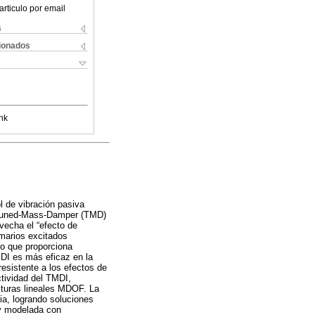
articulo por email
s
cionados
nk
 de vibración pasiva
o Tuned-Mass-Damper (TMD)
vecha el “efecto de
imarios excitados
lo que proporciona
MDI es más eficaz en la
resistente a los efectos de
ctividad del TMDI,
cturas lineales MDOF. La
ia, logrando soluciones
 y modelada con