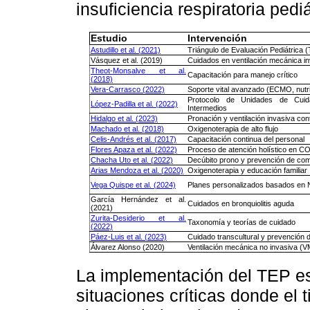
insuficiencia respiratoria pedi
Estudio
Intervención
Astudillo et al. (2021)
Triángulo de Evaluación Pediátrica 
Vásquez et al. (2019)
Cuidados en ventilación mecánica i
Theot-Monsalve et al.
Capacitación para manejo crítico
(2018)
Vera-Carrasco (2022)
Soporte vital avanzado (ECMO, nutri
Protocolo de Unidades de Cuida
López-Padilla et al. (2022)
Intermedios
Hidalgo et al. (2023)
Pronación y ventilación invasiva con
Machado et al. (2018)
Oxigenoterapia de alto flujo
Celis-Andrés et al. (2017)
Capacitación continua del personal
Flores Apaza et al. (2022)
Proceso de atención holístico en C
Chacha Uto et al. (2022)
Decúbito prono y prevención de com
Arias Mendoza et al. (2020)
Oxigenoterapia y educación familiar
Vega Quispe et al. (2024)
Planes personalizados basados e
García Hernández et al.
Cuidados en bronquiolitis aguda
(2021)
Zurita-Desiderio et al.
Taxonomía y teorías de cuidado
(2022)
Páez-Luis et al. (2023)
Cuidado transcultural y prevención
Álvarez Alonso (2020)
Ventilación mecánica no invasiva (V
La implementación del TEP es
situaciones críticas donde el 