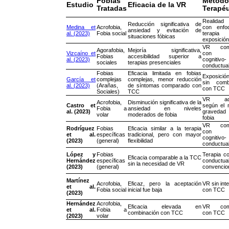
Fobias
Método
Estudio
Eficacia de la VR
Tratadas
Terapéu
Realidad 
Reducción significativa de
Medina et
Acrofobia,
con enfo
ansiedad y evitación de
al. (2023)
Fobia social
terap
situaciones fóbicas
exposición
VR comb
Agorafobia,
Mejoría significativa,
Vizcaíno et
con te
Fobias
accesibilidad superior a
al. (2023)
cognitivo-
sociales
terapias presenciales
conductua
Fobias
Eficacia limitada en fobias
Exposición
García et
complejas
complejas, menor reducción
sin comb
al. (2023)
(Arañas,
de síntomas comparado con
con TCC
Sociales)
TCC
VR ada
Acrofobia,
Disminución significativa de la
Castro et
según el n
Fobia a
ansiedad en niveles
al. (2023)
gravedad
volar
moderados de fobia
fobia
VR comb
Rodríguez
Fobias
Eficacia similar a la terapia
con te
et al.
específicas
tradicional, pero con mayor
cognitivo-
(2023)
(general)
flexibilidad
conductua
López y
Fobias
Terapia co
Eficacia comparable a la TCC
Hernández
específicas
conductua
sin la necesidad de VR
(2023)
(general)
convencio
Martínez
Acrofobia,
Eficaz, pero la aceptación
VR sin int
et al.
Fobia social
inicial fue baja
con TCC
(2023)
Hernández
Acrofobia,
Eficacia elevada en
VR comb
et al.
Fobia a
combinación con TCC
con TCC
(2023)
volar