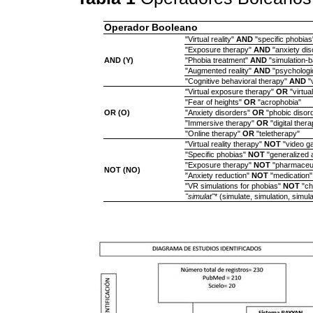
Operador Booleano
"Virtual reality"
AND
"specific phobias
"Exposure therapy"
AND
"anxiety dis
AND (Y)
"Phobia treatment"
AND
"simulation-b
"Augmented reality"
AND
"psychologic
"Cognitive behavioral therapy"
AND
"v
"Virtual exposure therapy"
OR
"virtual
"Fear of heights"
OR
"acrophobia"
OR (O)
"Anxiety disorders"
OR
"phobic disor
"Immersive therapy"
OR
"digital thera
"Online therapy"
OR
"teletherapy"
"Virtual reality therapy"
NOT
"video g
"Specific phobias"
NOT
"generalized 
"Exposure therapy"
NOT
"pharmaceut
NOT (NO)
"Anxiety reduction"
NOT
"medication"
"VR simulations for phobias"
NOT
"ch
"simulat"
* (simulate, simulation, simul