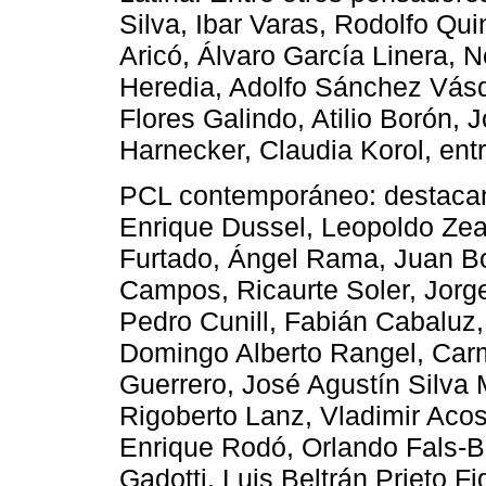
Silva, Ibar Varas, Rodolfo Qui
Aricó, Álvaro García Linera, 
Heredia, Adolfo Sánchez Vásq
Flores Galindo, Atilio Borón, 
Harnecker, Claudia Korol, entr
PCL contemporáneo: destacan
Enrique Dussel, Leopoldo Zea
Furtado, Ángel Rama, Juan Bo
Campos, Ricaurte Soler, Jorg
Pedro Cunill, Fabián Cabaluz
Domingo Alberto Rangel, Car
Guerrero, José Agustín Silva 
Rigoberto Lanz, Vladimir Acost
Enrique Rodó, Orlando Fals-Bo
Gadotti, Luis Beltrán Prieto F