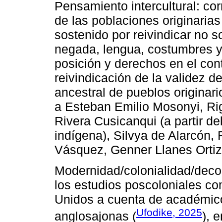
Pensamiento intercultural: cor
de las poblaciones originaria
sostenido por reivindicar no so
negada, lengua, costumbres y
posición y derechos en el cont
reivindicación de la validez 
ancestral de pueblos originari
a Esteban Emilio Mosonyi, Ri
Rivera Cusicanqui (a partir d
indígena), Silvya de Alarcón
Vásquez, Genner Llanes Ortiz,
Modernidad/colonialidad/decol
los estudios poscoloniales c
Unidos a cuenta de académico
Ufodike, 2025
anglosajonas (
), 