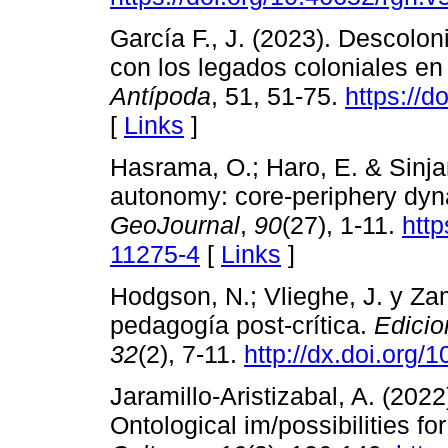
García F., J. (2023). Descolon
con los legados coloniales en l
Antípoda
, 51, 51-75.
https://
[
Links
]
Hasrama, O.; Haro, E. & Sinja
autonomy: core-periphery dyna
GeoJournal
,
90
(27), 1-11.
http
11275-4
[
Links
]
Hodgson, N.; Vlieghe, J. y Zam
pedagogía post-crítica.
Edici
32
(2), 7-11.
http://dx.doi.org/
Jaramillo-Aristizabal, A. (2022
Ontological im/possibilities fo