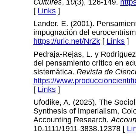
Cultures
,
10
(3), 126-149.
http
[
Links
]
Lander, E. (2001). Pensamiento
impugnación del eurocentris
https://urlc.net/NrZk
[
Links
]
Pedraja-Rejas, L. y Rodríguez
del pensamiento crítico en edu
sistemática.
Revista de Cienc
https://www.produccioncientif
[
Links
]
Ufodike, A. (2025). The Socio
Synthesis of Imperialism, Col
Accounting Research.
Accoun
10.1111/1911-3838.12378 [
Li