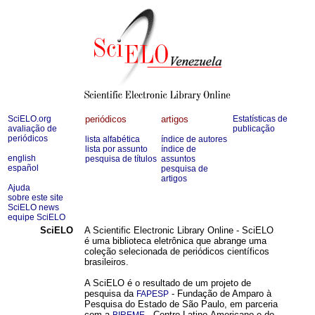
SciELO.org
periódicos
artigos
Estatísticas de
avaliação de
publicação
periódicos
lista alfabética
índice de autores
lista por assunto
índice de
english
pesquisa de títulos
assuntos
español
pesquisa de
artigos
Ajuda
sobre este site
SciELO news
equipe SciELO
SciELO
A Scientific Electronic Library Online - SciELO
é uma biblioteca eletrônica que abrange uma
coleção selecionada de periódicos científicos
brasileiros.
A SciELO é o resultado de um projeto de
pesquisa da
- Fundação de Amparo à
FAPESP
Pesquisa do Estado de São Paulo, em parceria
com a
- Centro Latino-Americano e do