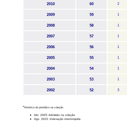
2010
60
2
2009
59
1
2008
58
1
2007
57
1
2006
56
1
2005
55
1
2004
54
1
2003
53
1
2002
52
3
*
Histórico do periódico na coleção
Abr 2005: Admitido na coleção
Ago 2023: Indexação interrompida