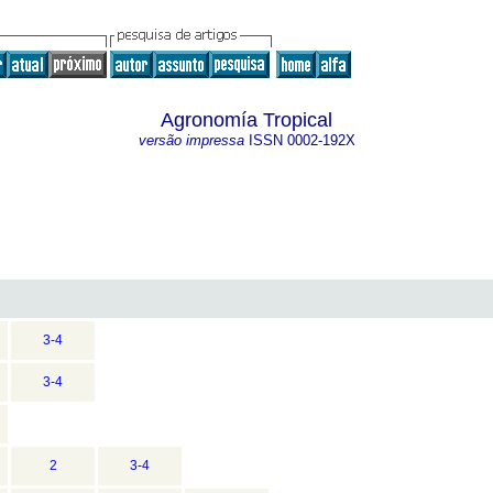
Agronomía Tropical
versão impressa
ISSN
0002-192X
3-4
3-4
2
3-4