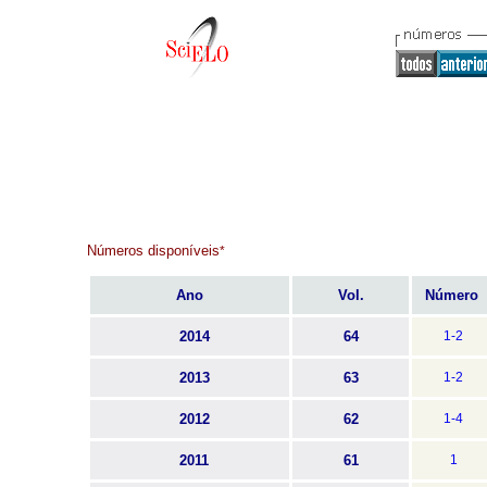
Números disponíveis
*
Ano
Vol.
Número
2014
64
1-2
2013
63
1-2
2012
62
1-4
2011
61
1