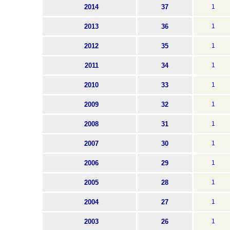
2014
37
1
2013
36
1
2012
35
1
2011
34
1
2010
33
1
2009
32
1
2008
31
1
2007
30
1
2006
29
1
2005
28
1
2004
27
1
2003
26
1