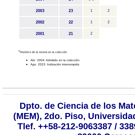
2003
23
1
2
2002
22
1
2
2001
21
2
*
Histórico de la revista en la colección
Abr 2004: Admitido en la colección
Ago 2023: Indización interrumpida
Dpto. de Ciencia de los Mat
(MEM), 2do. Piso, Universida
Tlef. ++58-212-9063387 / 33