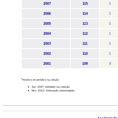
2007
115
1
2006
114
1
2005
113
1
2004
112
1
2003
111
1
2002
110
1
2001
109
3
*
Histórico do periódico na coleção
Set 2007: Admitido na coleção
Nov 2012: Indexação interrompida