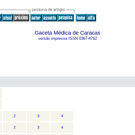
Gaceta Médica de Caracas
versão impressa
ISSN
0367-4762
2
3
4
2
3
4