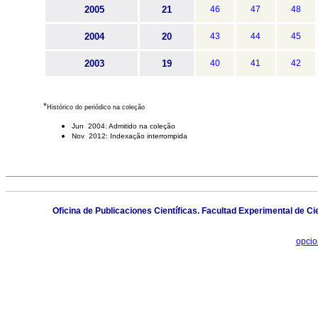
2005
21
46
47
48
2004
20
43
44
45
2003
19
40
41
42
*
Histórico do periódico na coleção
Jun 2004: Admitido na coleção
Nov 2012: Indexação interrompida
Oficina de Publicaciones Científicas. Facultad Experimental de Ci
opcio