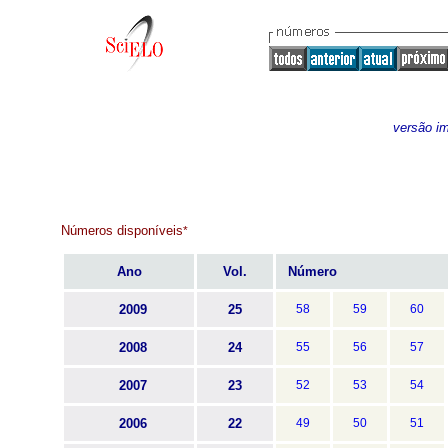
versão i
Números disponíveis
*
Ano
Vol.
Número
2009
25
58
59
60
2008
24
55
56
57
2007
23
52
53
54
2006
22
49
50
51