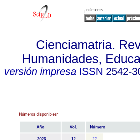
Cienciamatria. Revi
Humanidades, Educac
versión impresa
ISSN
2542-3
Números disponibles
*
Año
Vol.
Número
2026
12
22