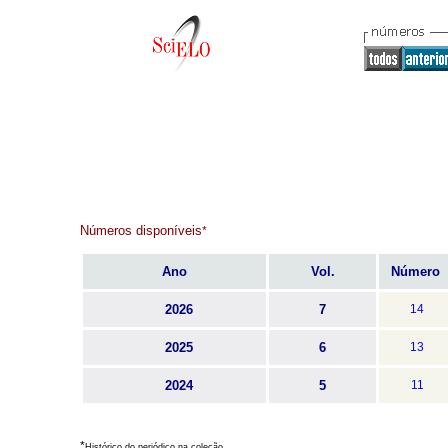
Números disponíveis
*
Ano
Vol.
Número
2026
7
14
2025
6
13
2024
5
11
*
Histórico do periódico na coleção