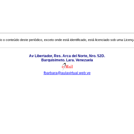
o o conteúdo deste periódico, exceto onde está identificado, está licenciado sob uma
Licenç
Av Libertador, Res. Arca del Norte, Nro. 52D.
Barquisimeto. Lara. Venezuela
fbarbara@aulavirtual.web.ve