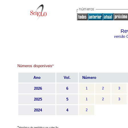
Re
versão O
Números disponíveis
*
Ano
Vol.
Número
2026
6
1
2
3
2025
5
1
2
3
2024
4
2
*
Histórico do periódico na coleção