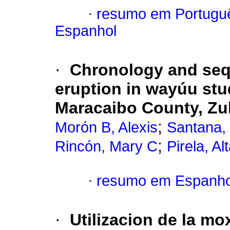
·
resumo em Portugu
Espanhol
·
Chronology and seq
eruption in wayúu st
Maracaibo County, Zul
;
Morón B, Alexis
Santana,
;
Rincón, Mary C
Pirela, Al
·
resumo em Espanho
·
U
tilizacion de la mo