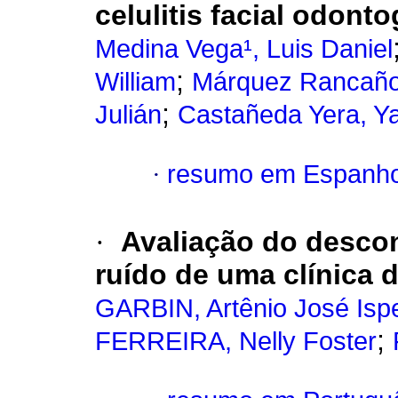
celulitis facial odont
Medina Vega¹, Luis Daniel
;
William
Márquez Rancaño
;
Julián
Castañeda Yera, Y
·
resumo em Espanho
·
Avaliação do desconf
ruído de uma clínica 
GARBIN, Artênio José Isp
;
FERREIRA, Nelly Foster