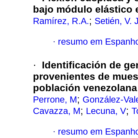
bajo módulo elástico
;
Ramírez, R.A.
Setién, V. J
·
resumo em Espanho
·
Identificación de g
provenientes de muest
población venezolana
;
Perrone, M
González-Val
;
;
Cavazza, M
Lecuna, V
T
·
resumo em Espanho