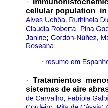
·
Immunohistochemica
cellular population
in
Alves Uchôa, Ruthinéia D
;
Claúdia Roberta
Pina Go
;
Janine
Gordón-Núñez, Ma
Roseana
·
resumo em Espanho
·
Tratamientos menos
sistemas de aire abra
de Carvalho, Fabíola Galbi
;
Cordeiro, Rita de Cássia