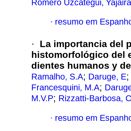
Romero Uzcátegui, Yajair
·
resumo em Espanho
·
La importancia del p
histomorfológico del 
dientes humanos y de
;
Ramalho, S.A
Daruge, E
;
Francesquini, M.A
Daruge
;
M.V.P
Rizzatti-Barbosa, 
·
resumo em Espanho