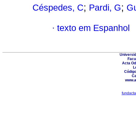
;
;
Céspedes, C
Pardi, G
Gu
·
texto em Espanhol
Universid
Facu
Acta Od
L
Código
Ca
www.a
fundact