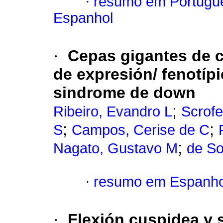
·
resumo em Portugu
Espanhol
·
Cepas gigantes de c
de expresión/ fenotíp
sindrome de down
;
Ribeiro, Evandro L
Scrofe
;
;
S
Campos, Cerise de C
;
Nagato, Gustavo M
de So
·
resumo em Espanho
·
Flexión cuspidea y 