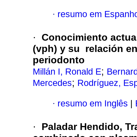
·
resumo em Espanho
·
Conocimiento actua
(vph) y su relación en
periodonto
;
Millán I, Ronald E
Bernard
;
Mercedes
Rodríguez, Es
·
resumo em Inglês
|
·
Paladar Hendido, Tr