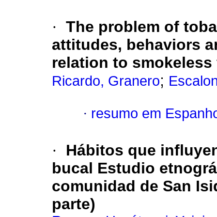
·
The problem of tobac
attitudes, behaviors an
relation to smokeless
;
Ricardo, Granero
Escalon
·
resumo em Espanho
·
Hábitos que influye
bucal Estudio etnográ
comunidad de San Isi
parte)