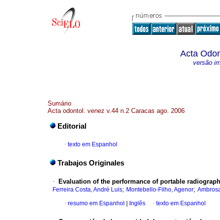
Acta Odon
versão i
Sumário
Acta odontol. venez v.44 n.2 Caracas ago. 2006
Editorial
·
texto em Espanhol
Trabajos Originales
·
Evaluation of the performance of portable radiographi
;
;
Ferreira Costa, André Luis
Montebello-Filho, Agenor
Ambrosa
·
resumo em Espanhol
|
Inglês
·
texto em Espanhol