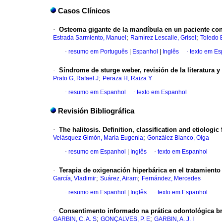
Casos Clínicos
·
Osteoma gigante de la mandíbula en un paciente co
;
;
Estrada Sarmiento, Manuel
Ramírez Lescalle, Grisel
Toledo B
·
resumo em Português
|
Espanhol
|
Inglês
·
texto em E
·
Síndrome de sturge weber, revisión de la literatura
;
Prato G, Rafael J
Peraza H, Raiza Y
·
resumo em Espanhol
·
texto em Espanhol
Revisión Bibliográfica
·
The halitosis. Definition, classification and etiologic 
;
Velásquez Gimón, María Eugenia
González Blanco, Olga
·
resumo em Espanhol
|
Inglês
·
texto em Espanhol
·
Terapia de oxigenación hiperbárica en el tratamiento
;
;
García, Vladimir
Suárez, Airam
Fernández, Mercedes
·
resumo em Espanhol
|
Inglês
·
texto em Espanhol
·
Consentimento informado na prática odontológica bras
;
;
GARBIN, C. A. S
GONÇALVES, P. E
GARBIN, A. J. I