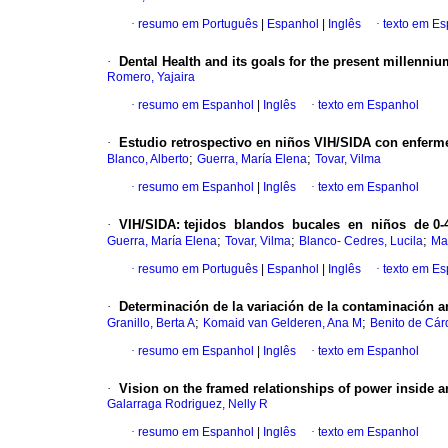
·
resumo em Português
|
Espanhol
|
Inglês
·
texto em E
·
Dental Health and its goals for the present millenniu
Romero, Yajaira
·
resumo em Espanhol
|
Inglês
·
texto em Espanhol
·
Estudio retrospectivo en niños VIH/SIDA con enferme
;
;
Blanco, Alberto
Guerra, María Elena
Tovar, Vilma
·
resumo em Espanhol
|
Inglês
·
texto em Espanhol
·
VIH/SIDA
:
tejidos blandos bucales en niños de 0-4
;
;
;
Guerra, María Elena
Tovar, Vilma
Blanco- Cedres, Lucila
Ma
·
resumo em Português
|
Espanhol
|
Inglês
·
texto em E
·
Determinación de la variación de la contaminación am
;
;
Granillo, Berta A
Komaid van Gelderen, Ana M
Benito de Cárd
·
resumo em Espanhol
|
Inglês
·
texto em Espanhol
·
Vision on the framed relationships of power inside a
Galarraga Rodriguez, Nelly R
·
resumo em Espanhol
|
Inglês
·
texto em Espanhol