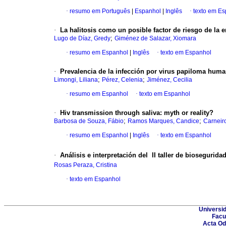
·
resumo em Português
|
Espanhol
|
Inglês
·
texto em E
·
La halitosis como un posible factor de riesgo de la 
;
Lugo de Díaz, Gredy
Giménez de Salazar, Xiomara
·
resumo em Espanhol
|
Inglês
·
texto em Espanhol
·
Prevalencia de la infección por virus papiloma huma
;
;
Limongi, Liliana
Pérez, Celenia
Jiménez, Cecilia
·
resumo em Espanhol
·
texto em Espanhol
·
Hiv transmission through saliva
:
myth or reality?
;
;
Barbosa de Souza, Fábio
Ramos Marques, Candice
Carneiro
·
resumo em Espanhol
|
Inglês
·
texto em Espanhol
·
Análisis e interpretación del II taller de biosegurid
Rosas Peraza, Cristina
·
texto em Espanhol
Universid
Facu
Acta Od