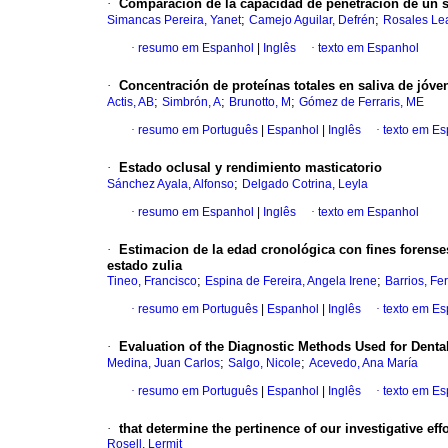
·
Comparación de la capacidad de penetración de un sel
;
;
Simancas Pereira, Yanet
Camejo Aguilar, Defrén
Rosales Lea
·
resumo em Espanhol
|
Inglês
·
texto em Espanhol
·
Concentración de proteínas totales en saliva de jóv
;
;
;
Actis, AB
Simbrón, A
Brunotto, M
Gómez de Ferraris, ME
·
resumo em Português
|
Espanhol
|
Inglês
·
texto em E
·
Estado oclusal y rendimiento masticatorio
;
Sánchez Ayala, Alfonso
Delgado Cotrina, Leyla
·
resumo em Espanhol
|
Inglês
·
texto em Espanhol
·
Estimacion de la edad cronológica con fines forense
estado zulia
;
;
Tineo, Francisco
Espina de Fereira, Angela Irene
Barrios, F
·
resumo em Português
|
Espanhol
|
Inglês
·
texto em E
·
Evaluation of the Diagnostic Methods Used for Denta
;
;
Medina, Juan Carlos
Salgo, Nicole
Acevedo, Ana María
·
resumo em Português
|
Espanhol
|
Inglês
·
texto em E
·
that determine the pertinence of our investigative effo
Rosell, Lermit