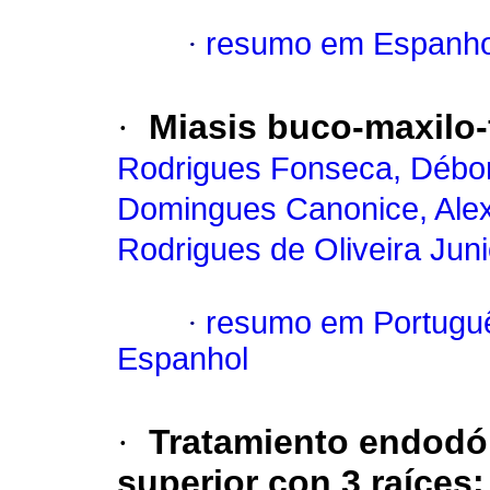
·
resumo em Espanho
·
Miasis buco-maxilo-
Rodrigues Fonseca, Débo
Domingues Canonice, Ale
Rodrigues de Oliveira Juni
·
resumo em Portugu
Espanhol
·
Tratamiento endodón
superior con 3 raíces