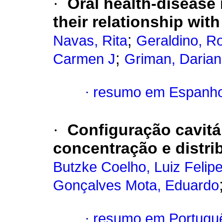
·
Oral health-disease 
their relationship with
;
Navas, Rita
Geraldino, R
;
Carmen J
Griman, Daria
·
resumo em Espanho
·
Configuração cavitá
concentração e distri
Butzke Coelho, Luiz Felip
Gonçalves Mota, Eduardo
·
resumo em Portugu