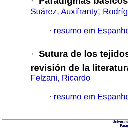
·
Paradigmas básicos 
;
Suárez, Auxifranty
Rodríg
·
resumo em Espanho
·
Sutura de los tejido
revisión de la literatur
Felzani, Ricardo
·
resumo em Espanho
Universid
Facu