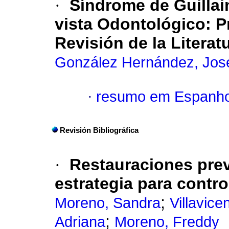
·
Síndrome de Guillai
vista Odontológico
:
P
Revisión de la Literatu
González Hernández, Jos
·
resumo em Espanho
Revisión Bibliográfica
·
Restauraciones pre
estrategia para contro
;
Moreno, Sandra
Villavice
;
Adriana
Moreno, Freddy