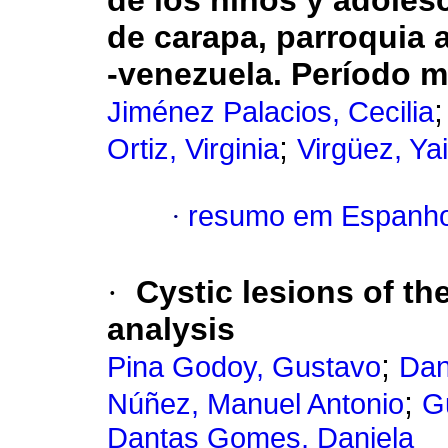
de los niños y adoles
de carapa, parroquia a
-venezuela. Período 
Jiménez Palacios, Cecilia
;
Ortiz, Virginia
Virgüez, Yai
·
resumo em Espanho
·
Cystic lesions of th
analysis
;
Pina Godoy, Gustavo
Dan
;
Núñez, Manuel Antonio
G
Dantas Gomes, Daniela