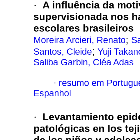
·
A influência da mot
supervisionada nos há
escolares brasileiros
;
Moreira Arcieri, Renato
Sa
;
Santos, Cleide
Yuji Takan
Saliba Garbin, Cléa Adas
·
resumo em Portugu
Espanhol
·
Levantamiento epid
patológicas en los te