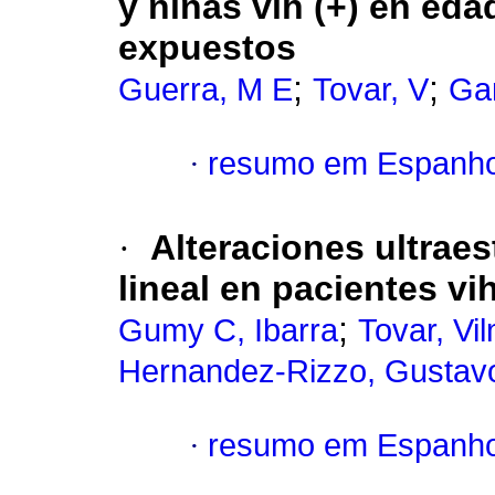
y niñas vih (+) en ed
expuestos
;
;
Guerra, M E
Tovar, V
Gar
·
resumo em Espanho
·
Alteraciones ultraes
lineal en pacientes vi
;
Gumy C, Ibarra
Tovar, Vi
Hernandez-Rizzo, Gustav
·
resumo em Espanho