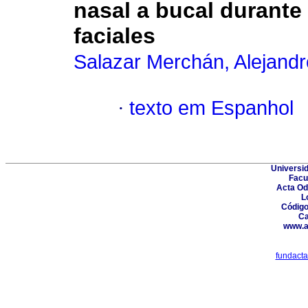
nasal a bucal durant
faciales
Salazar Merchán, Alejandr
·
texto em Espanhol
Universid
Facu
Acta Od
L
Código
Ca
www.a
fundact