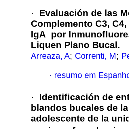
·
Evaluación de las M
Complemento C3, C4, 
IgA por Inmunofluores
Liquen Plano Bucal.
;
;
Arreaza, A
Correnti, M
P
·
resumo em Espanho
·
I
dentificación de en
blandos bucales de la 
adolescente de la uni