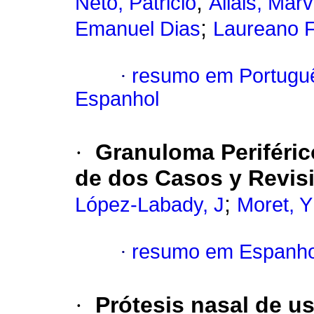
;
Neto, Patricio
Allais, Marv
;
Emanuel Dias
Laureano F
·
resumo em Portugu
Espanhol
·
Granuloma Periféric
de dos Casos y Revisió
;
López-Labady, J
Moret, Y
·
resumo em Espanho
·
Prótesis nasal de u