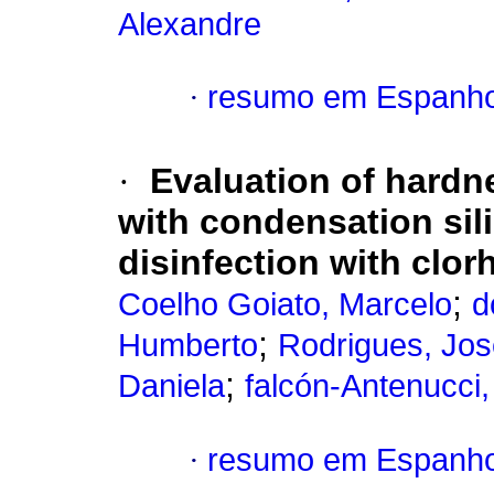
Alexandre
·
resumo em Espanho
·
Evaluation of hardn
with condensation sil
disinfection with clor
;
Coelho Goiato, Marcelo
d
;
Humberto
Rodrigues, Jo
;
Daniela
falcón-Antenucci
·
resumo em Espanho