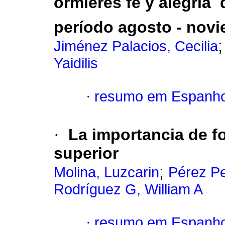
ormieres fe y alegria
período agosto - nov
Jiménez Palacios, Cecilia
Yaidilis
·
resumo em Espanho
·
La importancia de f
superior
;
Molina, Luzcarin
Pérez Pel
Rodríguez G, William A
·
resumo em Espanho