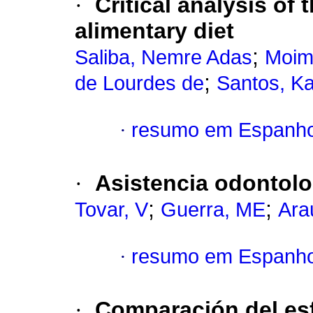
·
Critical analysis of
alimentary diet
;
Saliba, Nemre Adas
Moim
;
de Lourdes de
Santos, Ka
·
resumo em Espanho
·
Asistencia odontolo
;
;
Tovar, V
Guerra, ME
Ara
·
resumo em Espanho
·
Comparación del esf