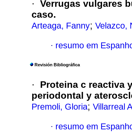
·
Verrugas vulgares b
caso.
;
Arteaga, Fanny
Velazco, 
·
resumo em Espanho
Revisión Bibliográfica
·
P
roteina c reactiva
periodontal y ateroscl
;
Premoli, Gloria
Villarreal
·
resumo em Espanho