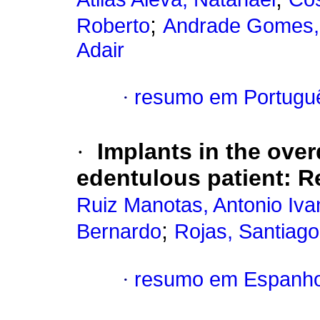
;
Roberto
Andrade Gomes,
Adair
·
resumo em Portugu
·
I
m
plants
in the over
edentulous patient
:
R
Ruiz Manotas, Antonio Iva
;
Bernardo
Rojas, Santiago
·
resumo em Espanho