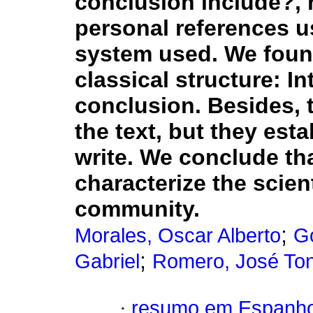
conclusion include?, 
personal references u
system used. We found
classical structure: I
conclusion. Besides, 
the text, but they est
write. We conclude tha
characterize the scien
community.
;
Morales, Oscar Alberto
Go
;
Gabriel
Romero, José To
·
resumo em Espanho