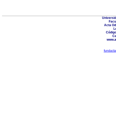
Universid
Facu
Acta Od
L
Código
Ca
www.a
fundact