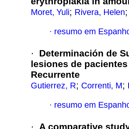
erythroplakia in amo
;
Moret, Yuli
Rivera, Helen
·
resumo em Espanho
·
Determinación de Su
lesiones de pacientes
Recurrente
;
;
Gutierrez, R
Correnti, M
·
resumo em Espanho
·
A comparative stud