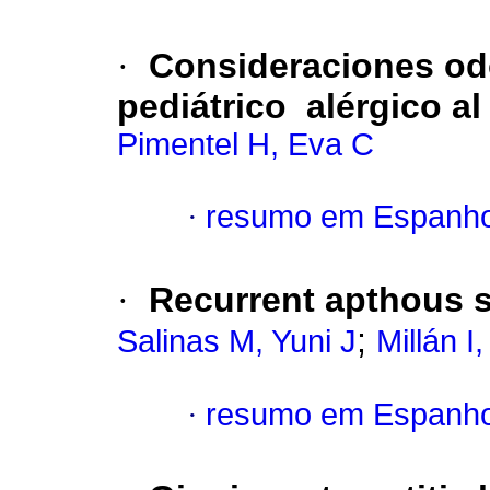
·
Consideraciones odo
pediátrico alérgico al
Pimentel H, Eva C
·
resumo em Espanho
·
Recurrent apthous s
;
Salinas M, Yuni J
Millán I
·
resumo em Espanho