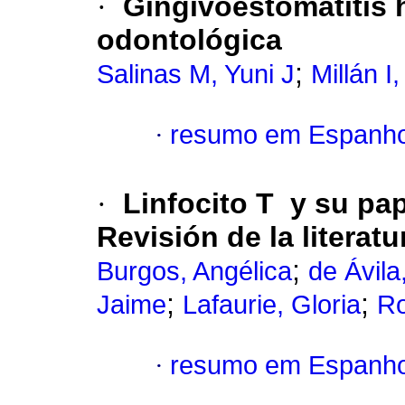
·
Gingivoestomatitis 
odontológica
;
Salinas M, Yuni J
Millán I
·
resumo em Espanho
·
Linfocito T y su pa
Revisión de la literatu
;
Burgos, Angélica
de Ávila,
;
;
Jaime
Lafaurie, Gloria
Ro
·
resumo em Espanho