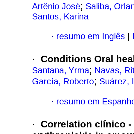
;
Artênio José
Saliba, Orla
Santos, Karina
·
resumo em Inglês
|
·
Conditions Oral hea
;
Santana, Yrma
Navas, Ri
;
García, Roberto
Suárez, I
·
resumo em Espanho
·
Correlation clínico -