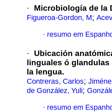
·
Microbiología de la
;
Figueroa-Gordon, M
Acev
·
resumo em Espanho
·
Ubicación anatómica
linguales ó glandulas
la lengua.
;
Contreras, Carlos
Jiménez
;
de González, Yuli
Gonzále
·
resumo em Espanho