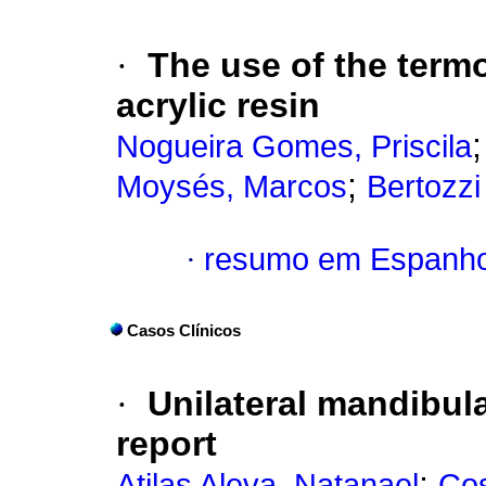
·
The use of the term
acrylic resin
Nogueira Gomes, Priscila
;
Moysés, Marcos
Bertozzi 
·
resumo em Espanho
Casos Clínicos
·
Unilateral mandibula
report
;
Atilas Aleva, Natanael
Cos