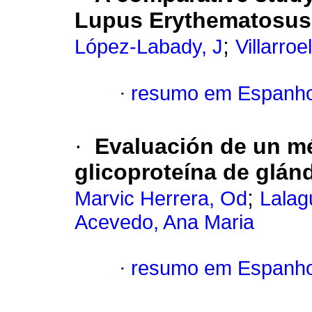
Lupus Erythematosus 
;
López-Labady, J
Villarro
·
resumo em Espanho
·
Evaluación de un m
glicoproteína de glán
;
Marvic Herrera, Od
Lalag
Acevedo, Ana Maria
·
resumo em Espanho