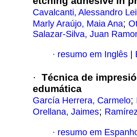
etching adhesive in pr
Cavalcanti, Alessandro Lei
;
Marly Araújo, Maia Ana
O
Salazar-Silva, Juan Ramo
·
resumo em Inglês
|
·
Técnica de impresió
edumática
;
García Herrera, Carmelo
;
Orellana, Jaimes
Ramírez
·
resumo em Espanho