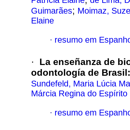
Patrícia Elaine
de Lima, D
;
Guimarães
Moimaz, Suze
Elaine
·
resumo em Espanho
·
La enseñanza de bio
odontología de Brasil
Sundefeld, Maria Lúcia M
Márcia Regina do Espírito
·
resumo em Espanho