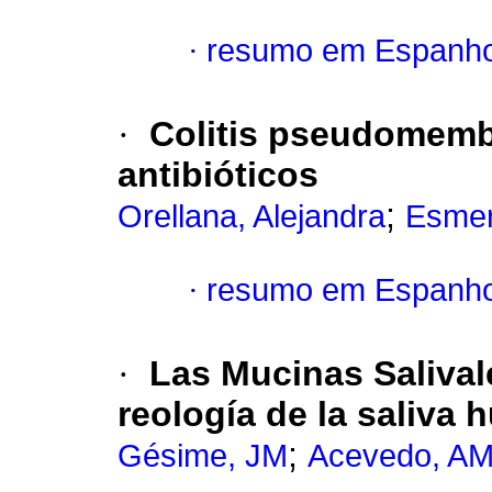
·
resumo em Espanho
·
Colitis pseudomemb
antibióticos
;
Orellana, Alejandra
Esmer
·
resumo em Espanho
·
Las Mucinas Salival
reología de la saliva 
;
Gésime, JM
Acevedo, A