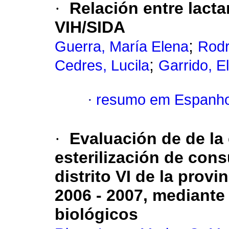
·
Relación entre lacta
VIH/SIDA
;
Guerra, María Elena
Rodr
;
Cedres, Lucila
Garrido, El
·
resumo em Espanho
·
Evaluación de de la 
esterilización de con
distrito VI de la prov
2006 - 2007, mediante 
biológicos