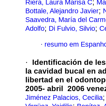
;
Riera, Laura Marisa C
Mai
;
Bottale, Alejandro Javier
Saavedra, María del Car
;
;
Adolfo
Di Fulvio, Silvio
C
·
resumo em Espanho
·
Identificación de le
la cavidad bucal en a
libertad en el odontop
2005- abril 2006 vene
Jiménez Palacios, Cecilia