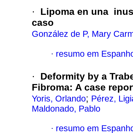
·
Lipoma en una inusu
caso
González de P, Mary Car
·
resumo em Espanho
·
Deformity by a Trab
Fibroma
:
A case repor
;
Yoris, Orlando
Pérez, Ligi
Maldonado, Pablo
·
resumo em Espanho