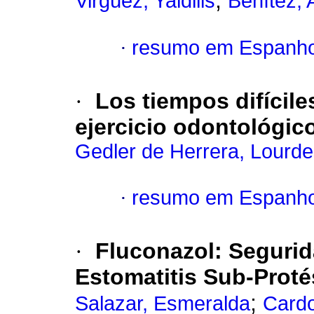
;
Virgüez, Yaidilis
Benítez, 
·
resumo em Espanho
·
Los tiempos difícile
ejercicio odontológic
Gedler de Herrera, Lourd
·
resumo em Espanho
·
Fluconazol
:
Segurida
Estomatitis Sub-Prot
;
Salazar, Esmeralda
Cardo