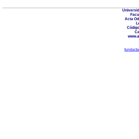
Universid
Facu
Acta Od
L
Código
Ca
www.a
fundact