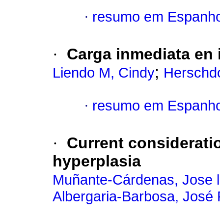
·
resumo em Espanho
·
Carga inmediata en 
;
Liendo M, Cindy
Herschdo
·
resumo em Espanho
·
Current considerati
hyperplasia
Muñante-Cárdenas, Jose l
Albergaria-Barbosa, José 