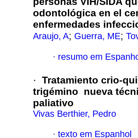
personas VIH/SIDA que
odontológica en el ce
enfermedades infecci
;
;
Araujo, A
Guerra, ME
To
·
resumo em Espanho
·
Tratamiento crio-qui
trigémino nueva técni
paliativo
Vivas Berthier, Pedro
·
texto em Espanhol