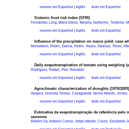
·
resumo em Espanhol
|
Inglês
·
texto em Espanhol
·
Sistemic frost risk index (SFRI)
;
;
Fernández Long, María Elena
Murphy, Guillermo
Torterolo, 
·
resumo em Espanhol
|
Inglês
·
texto em Espanhol
·
Influence of the precipitation on maize yield
:
case wh
;
;
;
Monasterio, Pedro
García, Pedro
Alejos, Gleenys
Pérez, Alb
·
resumo em Espanhol
|
Inglês
·
texto em Espanhol
·
Daily evapotranspiration of tomato using weighing l
;
Rodríguez, Rafael
Pire, Reinaldo
·
resumo em Espanhol
|
Inglês
·
texto em Espanhol
·
Agroclimatic characterization of droughts (1970/2005)
;
;
Vergara, Graciela Teresa
Casagrande, llermo Alberto
Arnaiz,
·
resumo em Espanhol
|
Inglês
·
texto em Espanhol
·
Estimativa da evapotranspiração de referência pelo
sensores
;
;
Ribeiro Da, Antonio Cunha
Volpe Alberto, Clovis
Escobedo Jo