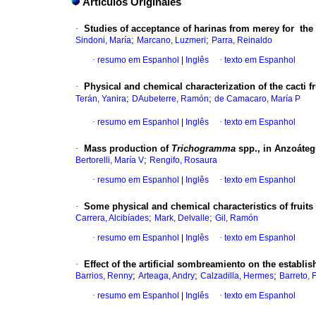
Artículos Originales
·
Studies of acceptance of harinas from merey for the 
;
;
Sindoni, María
Marcano, Luzmeri
Parra, Reinaldo
·
resumo em Espanhol
|
Inglês
·
texto em Espanhol
·
Physical and chemical characterization of the cacti f
;
;
Terán, Yanira
DAubeterre, Ramón
de Camacaro, María P
·
resumo em Espanhol
|
Inglês
·
texto em Espanhol
·
Mass production of
Trichogramma
spp., in Anzoátegu
;
Bertorelli, María V
Rengifo, Rosaura
·
resumo em Espanhol
|
Inglês
·
texto em Espanhol
·
Some physical and chemical characteristics of fruits 
;
;
Carrera, Alcibíades
Mark, Delvalle
Gil, Ramón
·
resumo em Espanhol
|
Inglês
·
texto em Espanhol
·
Effect of the artificial sombreamiento on the establ
;
;
;
Barrios, Renny
Arteaga, Andry
Calzadilla, Hermes
Barreto, 
·
resumo em Espanhol
|
Inglês
·
texto em Espanhol