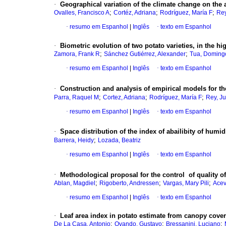
·
Geographical variation of the climate change on the 
;
;
;
Ovalles, Francisco A
Cortéz, Adriana
Rodríguez, María F
Rey
·
resumo em Espanhol
|
Inglês
·
texto em Espanhol
·
Biometric evolution of two potato varieties, in the h
;
;
Zamora, Frank R
Sánchez Gutiérrez, Alexander
Tua, Doming
·
resumo em Espanhol
|
Inglês
·
texto em Espanhol
·
Construction and analysis of empirical models for th
;
;
;
Parra, Raquel M
Cortez, Adriana
Rodríguez, María F
Rey, J
·
resumo em Espanhol
|
Inglês
·
texto em Espanhol
·
Space distribution of the index of abailibity of humid
;
Barrera, Heidy
Lozada, Beatriz
·
resumo em Espanhol
|
Inglês
·
texto em Espanhol
·
Methodological proposal for the control of quality of
;
;
;
Ablan, Magdiel
Rigoberto, Andressen
Vargas, Mary Pili
Acev
·
resumo em Espanhol
|
Inglês
·
texto em Espanhol
·
Leaf area index in potato estimate from canopy cover
;
;
;
De La Casa, Antonio
Ovando, Gustavo
Bressanini, Luciano