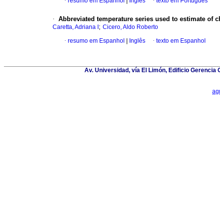
·
resumo em Espanhol
|
Inglês
·
texto em Português
·
Abbreviated temperature series used to estimate of ch
;
Caretta, Adriana I
Cicero, Aldo Roberto
·
resumo em Espanhol
|
Inglês
·
texto em Espanhol
Av. Universidad, vía El Limón, Edificio Gerenci
ag