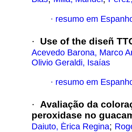
·
resumo em Espanho
·
Use of the diseñ TTC
Acevedo Barona, Marco A
Olivio Geraldi, Isaías
·
resumo em Espanho
·
Avaliação da coloraç
peroxidase no guacam
;
Daiuto, Èrica Regina
Rogé