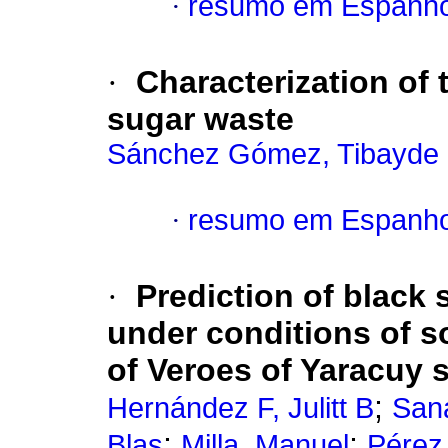
·
resumo em Espanho
·
Characterization of
sugar waste
Sánchez Gómez, Tibayde
·
resumo em Espanho
·
Prediction of black 
under conditions of soi
of Veroes of Yaracuy 
;
Hernández F, Julitt B
Sana
;
;
Blas
Milla, Manuel
Pérez,