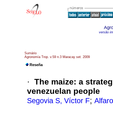
Agro
versão i
Sumário
Agronomía Trop. v.59 n.3 Maracay set. 2009
Reseña
·
The maize
:
a strateg
venezuelan people
;
Segovia S, Víctor F
Alfaro