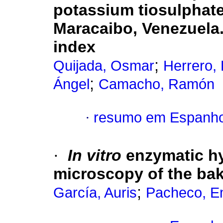
potassium
tiosulphate
Maracaibo, Venezuela. 
index
;
Quijada, Osmar
Herrero, 
;
Ángel
Camacho, Ramón
·
resumo em Espanho
·
In vitro
enzymatic hy
microscopy
of the bak
;
García, Auris
Pacheco, E