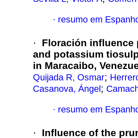
·
resumo em Espanho
·
Floración influence
and potassium tiosulp
in Maracaibo, Venezuel
;
Quijada R, Osmar
Herrero
;
Casanova, Ángel
Camach
·
resumo em Espanho
·
Influence of the pr