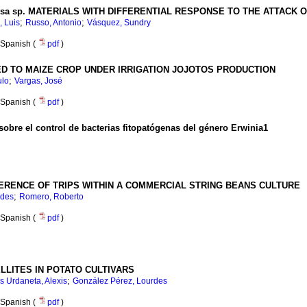
 sp. MATERIALS WITH DIFFERENTIAL RESPONSE TO THE ATTACK OF 
;
;
, Luis
Russo, Antonio
Vásquez, Sundry
Spanish (
pdf
)
D TO MAIZE CROP UNDER IRRIGATION JOJOTOS PRODUCTION
;
ulo
Vargas, José
Spanish (
pdf
)
obre el control de bacterias fitopatógenas del género Erwinia1
ERENCE OF TRIPS WITHIN A COMMERCIAL STRING BEANS CULTURE
;
ides
Romero, Roberto
Spanish (
pdf
)
LLITES IN POTATO CULTIVARS
;
 Urdaneta, Alexis
González Pérez, Lourdes
Spanish (
pdf
)