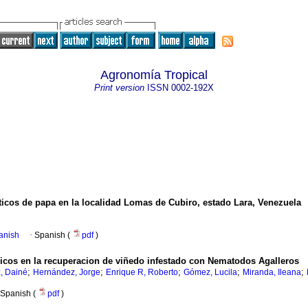
Agronomía Tropical
Print version
ISSN
0002-192X
icos de papa en la localidad Lomas de Cubiro, estado Lara, Venezuela
panish
·
Spanish (
pdf
)
nicos en la recuperacion de viñedo infestado con Nematodos Agalleros
;
;
;
;
;
, Dainé
Hernández, Jorge
Enrique R, Roberto
Gómez, Lucila
Miranda, Ileana
Spanish (
pdf
)