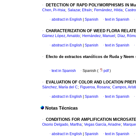
·
DETECTION OF RAPD POLYMORPHISMS IN Musa
;
;
;
Chen, Pi-Hsia
Salazar, Efraín
Fernández, Hilda
Castro
·
abstract in English
|
Spanish
·
text in Spanish
·
·
CHARACTERIZATION OF WEED FLORA RELATE
;
;
Gámez López, Arnaldo
Hernández, Manuel
Díaz, Róm
·
abstract in English
|
Spanish
·
text in Spanish
·
·
Efecto de extractos etanólicos de Ruda y Neem s
·
text in Spanish
·
Spanish (
pdf
)
·
EVALUATION OF COLOR AND LOCATION PREF
;
;
Sánchez, María del C
Figueroa, Rosana
Campos, Aríst
·
abstract in English
|
Spanish
·
text in Spanish
·
Notas Técnicas
·
CONDITIONS FOR AMPLIFICATION MICROSATE
;
;
Osorio Delgado, Martha
Vegas García, Ariadne
Marques
·
abstract in English
|
Spanish
·
text in Spanish
·