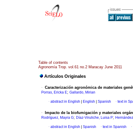
Table of contents
Agronomía Trop. vol.61 no.2 Maracay June 2011
Artículos Originales
·
Caracterización agronómica de materiales genét
;
Porras, Ericka E
Gallardo, Mirian
·
abstract in English
|
English
|
Spanish
·
text in S
·
Impacto de la biofumigación y materiales orgá
;
;
Rodríguez, Mayra G
Díaz-Viruliche, Luisa P
Hernández
·
abstract in English
|
Spanish
·
text in Spanish
·