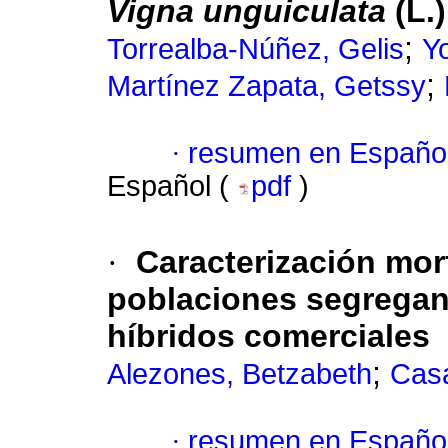
Vigna unguiculata
(L.
;
Torrealba-Núñez, Gelis
Y
;
Martínez Zapata, Getssy
·
resumen en Españo
Español (
pdf
)
·
Caracterización mor
poblaciones segregant
híbridos comerciales
;
Alezones, Betzabeth
Cas
·
resumen en Españo