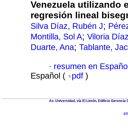
Venezuela utilizando e
regresión lineal bise
;
Silva Díaz, Rubén J
Pérez
;
Montilla, Sol A
Viloria Día
;
Duarte, Ana
Tablante, Jac
·
resumen en Españo
Español (
pdf
)
Av. Universidad, vía El Limón, Edificio Gerenci
ag