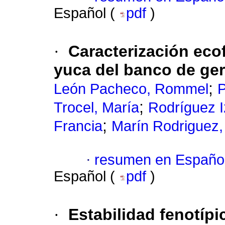
Español (
pdf
)
·
Caracterización ecof
yuca del banco de ge
;
León Pacheco, Rommel
P
;
Trocel, María
Rodríguez I
;
Francia
Marín Rodriguez,
·
resumen en Españo
Español (
pdf
)
·
Estabilidad fenotípi