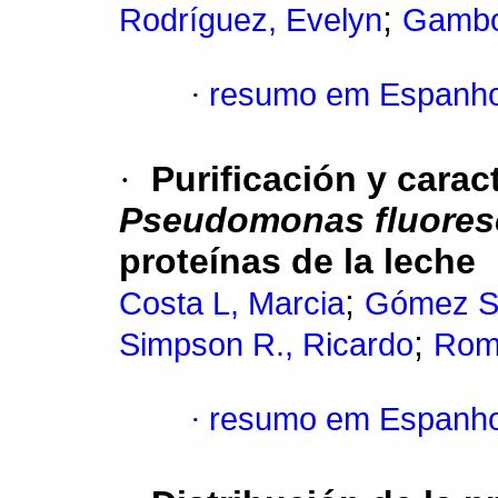
;
Rodríguez, Evelyn
Gambo
·
resumo em Espanho
·
Purificación y carac
Pseudomonas fluores
proteínas de la leche
;
Costa L, Marcia
Gómez S.
;
Simpson R., Ricardo
Rome
·
resumo em Espanho