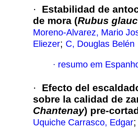
·
Estabilidad de anto
de mora (
Rubus glau
Moreno-Alvarez, Mario Jo
;
Eliezer
C, Douglas Belén
·
resumo em Espanho
·
Efecto del escaldad
sobre la calidad de za
Chantenay
) pre-cort
Uquiche Carrasco, Edgar