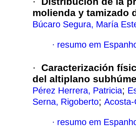
·
Distribución de la p
molienda y tamizado 
Búcaro Segura, María Est
·
resumo em Espanho
·
Caracterización físic
del altiplano subhúm
;
Pérez Herrera, Patricia
Es
;
Serna, Rigoberto
Acosta-
·
resumo em Espanho