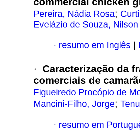
commercial chicken gi
;
Pereira, Nádia Rosa
Curt
Evelázio de Souza, Nilson
·
resumo em Inglês
|
·
Caracterização da fr
comerciais de camarã
Figueiredo Procópio de M
;
Mancini-Filho, Jorge
Tenut
·
resumo em Portugu