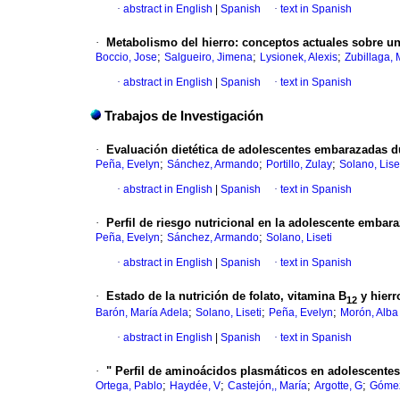
·
abstract in English
|
Spanish
·
text in Spanish
·
Metabolismo del hierro: conceptos actuales sobre un
;
;
;
Boccio, Jose
Salgueiro, Jimena
Lysionek, Alexis
Zubillaga, 
·
abstract in English
|
Spanish
·
text in Spanish
Trabajos de Investigación
·
Evaluación dietética de adolescentes embarazadas du
;
;
;
Peña, Evelyn
Sánchez, Armando
Portillo, Zulay
Solano, Lise
·
abstract in English
|
Spanish
·
text in Spanish
·
Perfil de riesgo nutricional en la adolescente embar
;
;
Peña, Evelyn
Sánchez, Armando
Solano, Liseti
·
abstract in English
|
Spanish
·
text in Spanish
·
Estado de la nutrición de folato, vitamina B
y hierr
12
;
;
;
Barón, María Adela
Solano, Liseti
Peña, Evelyn
Morón, Alba
·
abstract in English
|
Spanish
·
text in Spanish
·
" Perfil de aminoácidos plasmáticos en adolescente
;
;
;
;
Ortega, Pablo
Haydée, V
Castejón,, María
Argotte, G
Gómez