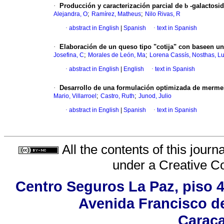
·
Producción y caracterización parcial de
b
-galactosi
;
;
Alejandra, O
Ramírez, Matheus
Nilo Rivas, R
·
abstract in English
|
Spanish
·
text in Spanish
·
Elaboración de un queso tipo "cotija" con baseen u
;
;
Josefina, C
Morales de León, Ma
Lorena Cassís, Nosthas, Lu
·
abstract in English
|
English
·
text in Spanish
·
Desarrollo de una formulación optimizada de mermel
;
;
Mario, Villarroel
Castro, Ruth
Junod, Julio
·
abstract in English
|
Spanish
·
text in Spanish
All the contents of this jour
under a
Creative C
Centro Seguros La Paz, piso 4,
Avenida Francisco de
Caraca