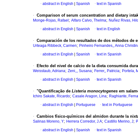
·
abstract in English
|
Spanish
·
text in Spanish
·
Comparison of serum concentration and dietary inta
;
;
Monge-Rojas, Rafael
Alfaro Calvo, Thelma
Nuñez Rivas, Hil
·
abstract in English
|
Spanish
·
text in English
·
Comparación de los resultados de dos métodos de e
;
Urteaga Ribbeck, Carmen
Pinheiro Fernandes,, Anna Christi
·
abstract in English
|
Spanish
·
text in Spanish
·
Efecto del nivel de calcio de la dieta consumida dura
;
;
;
Weisstaub, Adriana
Zeni,,, Susana
Ferrer,, Patricia
Portela, 
·
abstract in English
|
Spanish
·
text in Spanish
·
"Quantificação de
Listeria monocytogenes
em salame
;
;
Ichiro Sakate, Ricardo
Casale Aragon, Lina
Raghiante, Fern
·
abstract in English
|
Portuguese
·
text in Portuguese
·
Cambios físico-químicos del almidon durante la nixt
;
;
;
Salinas Moreno, Y
Herrera Corredor, J.A
Castillo Merino, J
P
·
abstract in English
|
Spanish
·
text in Spanish