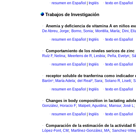
·
resumen en Español
|
Inglés
·
texto en Español
Trabajos de Investigación
·
Anemia y deficiencia de vitamina A en niños ev
;
;
;
De Abreu, Jorge
Borno, Sonia
Montilla, María
Dini, El
·
resumen en Español
|
Inglés
·
texto en Español
·
Comportamiento de los niveles sericos de zinc
;
;
;
Ruíz F, Nelina
Meertens de R, Lesbia
Peña, Evelyn
Sá
·
resumen en Español
|
Inglés
·
texto en Español
·
receptor soluble de tranferrina como indicador 
;
;
;
Barón¹, María Adela
del Real², Sara
Solano R, Liseti
S
·
resumen en Español
|
Inglés
·
texto en Español
·
Changes in body composition in lactating adol
;
;
González, Horacio F
Malpeli, Agustina
Mansur, José L
·
resumen en Español
|
Inglés
·
texto en Español
·
Comparación de la estimación de la actividad f
;
;
López-Font, CM
Martínez-González, MA
Sanchez-Ville