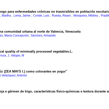
esgo para enfermedades crónicas no trasmisibles en población escolar
;
;
;
;
;
, Martha
Leiva, Jaime
Conde, Luis
Rueda, Álvaro
Mosquera, Mildrey
Pradil
na comunidad urbana al norte de Valencia, Venezuela
;
ez, María Concepción
Sánchez, Armando
cal quality of minimally processed vegetables.L.
;
noza, J
Vargas, M
íz (ZEA MAYS l.) como colorantes en yogur
"
z Velázquez, Antonio
oja e gérmen de trigo, características físico-químicas e textura durant
l