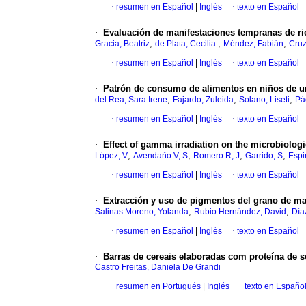
·
resumen en Español
|
Inglés
·
texto en Español
·
Evaluación de manifestaciones tempranas de ri
;
;
;
Gracia, Beatriz
de Plata, Cecilia
Méndez, Fabián
Cruz
·
resumen en Español
|
Inglés
·
texto en Español
·
Patrón de consumo de alimentos en niños de u
;
;
;
del Rea, Sara Irene
Fajardo, Zuleida
Solano, Liseti
Pá
·
resumen en Español
|
Inglés
·
texto en Español
·
Effect of gamma irradiation on the microbiologi
;
;
;
;
López, V
Avendaño V, S
Romero R, J
Garrido, S
Espi
·
resumen en Español
|
Inglés
·
texto en Español
·
Extracción y uso de pigmentos del grano de ma
;
;
Salinas Moreno, Yolanda
Rubio Hernández, David
Día
·
resumen en Español
|
Inglés
·
texto en Español
·
Barras de cereais elaboradas com proteína de s
Castro Freitas, Daniela De Grandi
·
resumen en Portugués
|
Inglés
·
texto en Españo