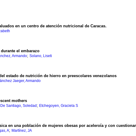
aluados en un centro de atención nutricional de Caracas.
izabeth
durante el embarazo
;
nchez, Armando
Solano, Liseti
del estado de nutrición de hierro en preescolares venezolanos
ánchez Jaeger, Armando
escent mothers
;
;
De Santiago, Soledad
Etchegoyen, Graciela S
ísica en una población de mujeres obesas por aceleroía y con cuestionar
;
gas, A
Martínez, JA