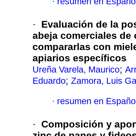
·
resumen en Españo
·
Evaluación de la po
abeja comerciales de 
compararlas con miel
apiarios específicos
;
Ureña Varela, Maurico
Ar
;
Eduardo
Zamora, Luis Ga
·
resumen en Españo
·
Composición y aporte
zinc de panes y fideo