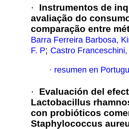
·
Instrumentos de inqu
avaliação do
consumo 
comparação entre mé
Barra Ferreira Barbosa, Ki
;
F. P
Castro Franceschini,
·
resumen en Portug
·
Evaluación del efect
Lactobacillus rhamnos
con probióticos come
Staphylococcus aureus