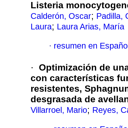
Listeria monocytogene
;
Calderón, Oscar
Padilla, 
;
Laura
Laura Arias, María
·
resumen en Españo
·
Optimización de un
con características fu
resistentes,
Sphagnum
desgrasada de avella
;
Villarroel, Mario
Reyes, C