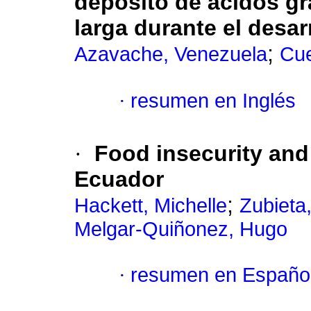
depósito de ácidos g
larga durante el desar
;
Azavache, Venezuela
Cu
·
resumen en Inglés
·
Food insecurity and
Ecuador
;
Hackett, Michelle
Zubieta
Melgar-Quiñonez, Hugo
·
resumen en Españo