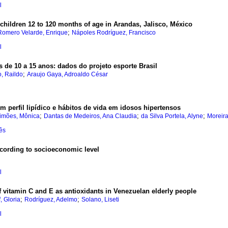
l
n children 12 to 120 months of age in Arandas, Jalisco, México
;
Romero Velarde, Enrique
Nápoles Rodríguez, Francisco
l
s de 10 a 15 anos
:
dados do projeto esporte Brasil
;
o, Raildo
Araujo Gaya, Adroaldo César
m perfil lipídico e hábitos de vida em idosos hipertensos
;
;
;
Simões, Mônica
Dantas de Medeiros, Ana Claudia
da Silva Portela, Alyne
Moreira
ês
ccording to socioeconomic level
l
f vitamin C and E as antioxidants in Venezuelan elderly people
;
;
, Gloria
Rodríguez, Adelmo
Solano, Liseti
l