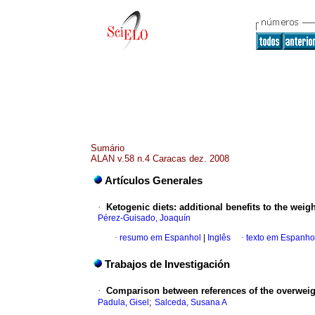
Sumário
ALAN v.58 n.4 Caracas dez. 2008
Artículos Generales
·
Ketogenic diets
:
additional benefits to the wei
Pérez-Guisado, Joaquín
·
resumo em Espanhol
|
Inglês
·
texto em Espanho
Trabajos de Investigación
·
Comparison between references of the overweig
;
Padula, Gisel
Salceda, Susana A