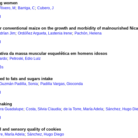
ding women
;
;
Rivero, M
Barriga, C
Cubero, J
l
or conventional maize on the growth and morbidity of malnourished Nicar
;
;
drían Jim
Ordóñez Argueta, Lastenia Irene
Pachón, Helena
l
imativa da massa muscular esquelética em homens idosos
;
ardo
Petroski, Edio Luiz
ês
ted to fats and sugars intake
;
Guzmán Padilla, Sonia
Padilla Vargas, Gioconda
l
 making
;
;
;
ra Guadalupe
Costa, Silvia Claudia
de la Torre, María Adela
Sánchez, Hugo Di
l
al and sensory quality of cookies
;
re, María Adela
Sánchez, Hugo Diego