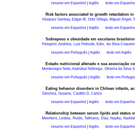
·
resumo em Espanhol
|
Inglês
·
texto em Espanho
·
Risk factors associated to growth retardation i
;
;
Vásquez Garibay, Edgar M
Ortiz Ortega, Miguel Ángel
·
resumo em Espanhol
|
Inglês
·
texto em Espanho
·
Sobrepeso e obesidade em escolares brasileiro
;
;
Pelegrini, Andreia
Luiz Petroski, Edio
da Silva Coqueir
·
resumo em Português
|
Inglês
·
texto em Inglês
·
Estado nutricional alterado e sua associação co
;
Montenegro Neto, Asdrúbal Nóbrega
Oliveira da Silva 
·
resumo em Português
|
Inglês
·
texto em Portugu
·
Eating behavior disorders in Chilean infants, a
;
Sánchez, Susana
Castillo D, Carlos
·
resumo em Espanhol
|
Inglês
·
texto em Espanho
·
Relationship between serum lipids and status o
;
;
;
Meertens, Lesbia
Ruido, Tathiana
Díaz, Nayka
Naddaf
·
resumo em Espanhol
|
Inglês
·
texto em Espanho