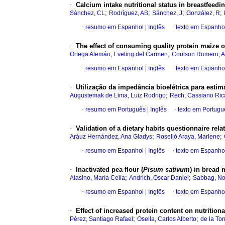
·
Calcium intake nutritional status in breastfee
;
;
;
;
Sánchez, CL
Rodríguez, AB
Sánchez, J
González, R
·
resumo em Espanhol
|
Inglês
·
texto em Espanho
·
The effect of consuming quality protein maize 
;
Ortega Alemán, Eveling del Carmen
Coulson Romero, A
·
resumo em Espanhol
|
Inglês
·
texto em Espanho
·
Utilização da impedância bioelétrica para est
;
Augustemak de Lima, Luiz Rodrigo
Rech, Cassiano Ric
·
resumo em Português
|
Inglês
·
texto em Portugu
·
Validation of a dietary habits questionnaire rela
;
;
Aráuz Hernández, Ana Gladys
Roselló Araya, Marlene
·
resumo em Espanhol
|
Inglês
·
texto em Espanho
·
Inactivated pea flour (
Pisum sativum
) in bread
;
;
Alasino, María Celia
Andrich, Oscar Daniel
Sabbag, No
·
resumo em Espanhol
|
Inglês
·
texto em Espanho
·
Effect of increased protein content on nutrition
;
;
Pérez, Santiago Rafael
Osella, Carlos Alberto
de la Tor