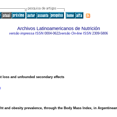
Archivos Latinoamericanos de Nutrición
versão impressa
ISSN
0004-0622
versão On-line
ISSN
2309-5806
ght loss and unfounded secondary effects
l
ht and obesity prevalence, through the Body Mass Index, in Argentinean