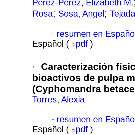
Pérez-Pérez, Elizabeth M.
;
;
Rosa
Sosa, Angel
Tejada
·
resumen en Españo
Español (
pdf
)
·
Caracterización fís
bioactivos de pulpa m
(Cyphomandra betacea
Torres, Alexia
·
resumen en Españo
Español (
pdf
)