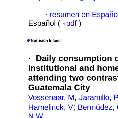
·
resumen en Españo
Español (
pdf
)
Nutrición Infantil
·
Daily consumption o
institutional and ho
attending two contras
Guatemala City
;
Vossenaar, M
Jaramillo, 
;
Hamelinck, V
Bermúdez, 
N.W