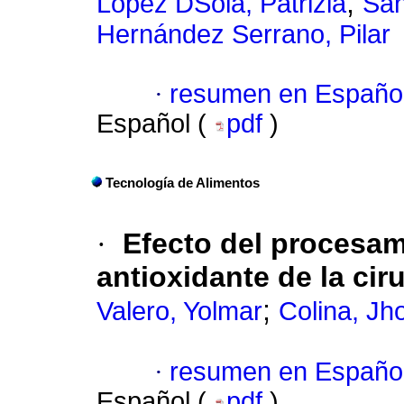
;
López DSola, Patrizia
San
Hernández Serrano, Pilar
·
resumen en Españo
Español (
pdf
)
Tecnología de Alimentos
·
Efecto del procesam
antioxidante de la cir
;
Valero, Yolmar
Colina, Jh
·
resumen en Españo
Español (
pdf
)