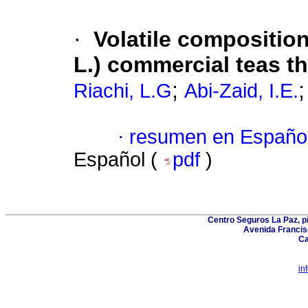
·
Volatile compositio
L.) commercial teas t
;
Riachi, L.G
Abi-Zaid, I.E.
·
resumen en Españo
Español (
pdf
)
Centro Seguros La Paz, pis
Avenida Francis
Ca
in