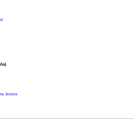
sé
aña)
ma Jessica