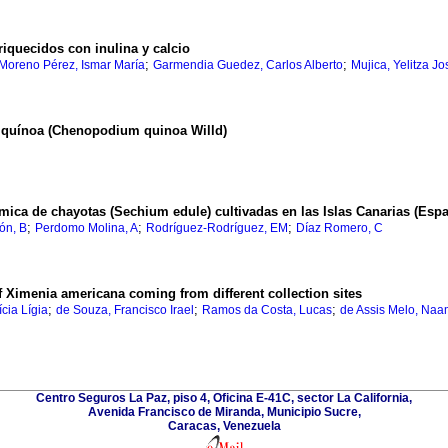
l
iquecidos con inulina y calcio
;
;
Moreno Pérez, Ismar María
Garmendia Guedez, Carlos Alberto
Mujica, Yelitza Jo
e quínoa (Chenopodium quinoa Willd)
ica de chayotas (Sechium edule) cultivadas en las Islas Canarias (Esp
;
;
;
ón, B
Perdomo Molina, A
Rodríguez-Rodríguez, EM
Díaz Romero, C
f Ximenia americana coming from different collection sites
;
;
;
cia Lígia
de Souza, Francisco Irael
Ramos da Costa, Lucas
de Assis Melo, Naa
l
Centro Seguros La Paz, piso 4, Oficina E-41C, sector La California,
Avenida Francisco de Miranda, Municipio Sucre,
Caracas, Venezuela