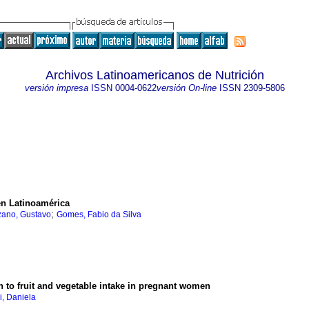
Archivos Latinoamericanos de Nutrición
versión impresa
ISSN
0004-0622
versión On-line
ISSN
2309-5806
en Latinoamérica
;
zano, Gustavo
Gomes, Fabio da Silva
n to fruit and vegetable intake in pregnant women
i, Daniela