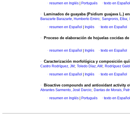
·
resumen en Inglés
|
Portugués
·
texto en Españo
·
Laminados de guayaba (Psidium guajava L.) enr
;
;
Barazarte Barazarte, Humberto Emiro
Sangronis, Elba
·
resumen en Español
|
Inglés
·
texto en Español
·
Proceso de elaboración de hojuelas cocidas d
·
resumen en Español
|
Inglés
·
texto en Español
·
Caracterización morfológica y composición quím
;
;
Castro Rodríguez, JM
Toledo Díaz, AM
Rodríguez Gald
·
resumen en Español
|
Inglés
·
texto en Español
·
Bioactive compounds and antioxidant activity o
;
Abrantes Sarmento, José Darcio
Dantas de Morais, Patrí
·
resumen en Inglés
|
Portugués
·
texto en Españo