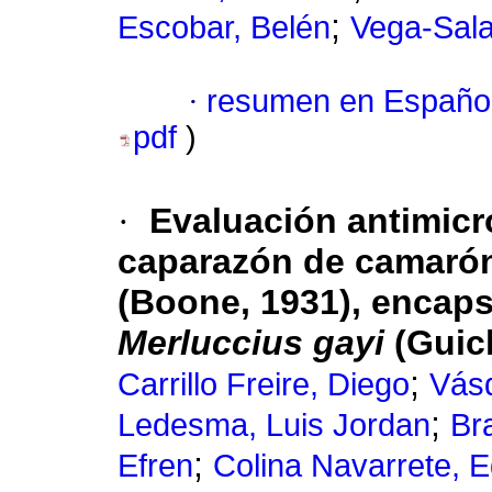
;
Escobar, Belén
Vega-Sala
·
resumen en Españo
pdf
)
·
Evaluación antimicr
caparazón de camaró
(Boone, 1931), encaps
Merluccius gayi
(Guic
;
Carrillo Freire, Diego
Vásq
;
Ledesma, Luis Jordan
Br
;
Efren
Colina Navarrete, E