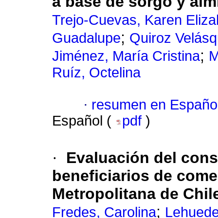
a base de sorgo y al
Trejo-Cuevas, Karen Eliza
;
Guadalupe
Quiroz Velásq
;
Jiménez, María Cristina
M
Ruíz, Octelina
·
resumen en Españo
Español (
pdf
)
·
Evaluación del cons
beneficiarios de come
Metropolitana de Chil
;
Fredes, Carolina
Lehuede,