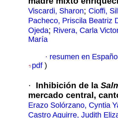
madre mixto enriqueci
;
Viscardi, Sharon
Cioffi, Si
Pacheco, Priscila Beatriz
;
Ojeda
Rivera, Carla Victo
María
·
resumen en Españo
pdf
)
·
Inhibición de la
Sal
mercado central, can
Erazo Solórzano, Cyntia Y
Castro Aguirre, Judith Eliz