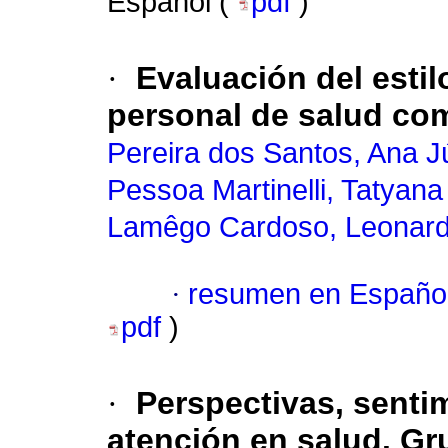
Español (
pdf
)
·
Evaluación del estil
personal de salud com
Pereira dos Santos, Ana Jú
Pessoa Martinelli, Tatyana
Lamêgo Cardoso, Leonar
·
resumen en Españo
pdf
)
·
Perspectivas, senti
atención en salud. Gr