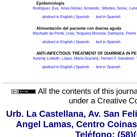
·
Epidemiología
;
;
;
Rodríguez, Eva
Arias Gómez, Armando
Sifontes, Sonia
Luna
·
abstract in English
|
Spanish
·
text in Spanish
·
Alimentación del paciente con diarrea aguda
;
;
Machado de Ponte, Livia
Noguera Brizuela, Dalmacia
Pierre
·
abstract in English
|
Spanish
·
text in Spanish
·
ANTI-INFECTIOUS TREATMENT OF DIARRHEA IN PE
;
;
;
Aurenty, Lisbeth
López, María Graciela
Ferraro F, Salvatore
·
abstract in English
|
Spanish
·
text in Spanish
All the contents of this jour
under a
Creative C
Urb. La Castellana, Av. San Fel
Angel Lamas, Centro Coinas
Teléfono: (58)