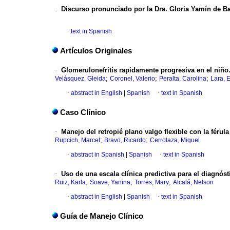
·
Discurso pronunciado por la Dra. Gloria Yamín de B
·
text in Spanish
Artículos Originales
·
Glomerulonefritis rapidamente progresiva en el niño.
;
;
;
Velásquez, Gleida
Coronel, Valerio
Peralta, Carolina
Lara, 
·
abstract in English
|
Spanish
·
text in Spanish
Caso Clínico
·
Manejo del retropié plano valgo flexible con la férul
;
;
Rupcich, Marcel
Bravo, Ricardo
Cerrolaza, Miguel
·
abstract in Spanish
|
Spanish
·
text in Spanish
·
Uso de una escala clínica predictiva para el diagnóst
;
;
;
Ruiz, Karla
Soave, Yanina
Torres, Mary
Alcalá, Nelson
·
abstract in English
|
Spanish
·
text in Spanish
Guía de Manejo Clínico