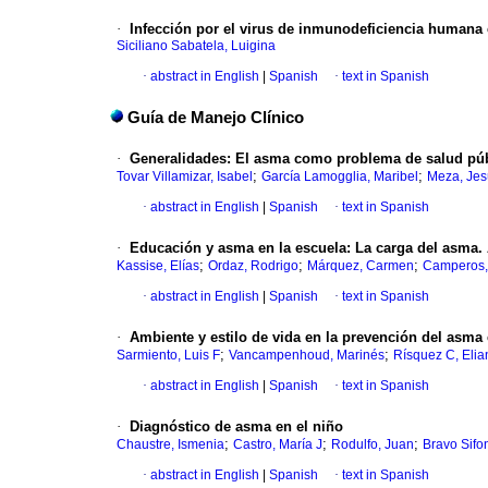
·
Infección por el virus de inmunodeficiencia humana 
Siciliano Sabatela, Luigina
·
abstract in English
|
Spanish
·
text in Spanish
Guía de Manejo Clínico
·
Generalidades
:
El asma como problema de salud públ
;
;
Tovar Villamizar, Isabel
García Lamogglia, Maribel
Meza, Jes
·
abstract in English
|
Spanish
·
text in Spanish
·
Educación y asma en la escuela
:
La carga del asma.
;
;
;
Kassise, Elías
Ordaz, Rodrigo
Márquez, Carmen
Camperos,
·
abstract in English
|
Spanish
·
text in Spanish
·
Ambiente y estilo de vida en la prevención del asma 
;
;
Sarmiento, Luis F
Vancampenhoud, Marinés
Rísquez C, Elia
·
abstract in English
|
Spanish
·
text in Spanish
·
Diagnóstico de asma en el niño
;
;
;
Chaustre, Ismenia
Castro, María J
Rodulfo, Juan
Bravo Sifo
·
abstract in English
|
Spanish
·
text in Spanish