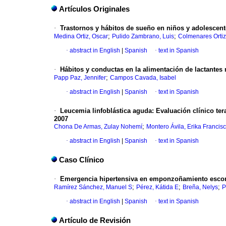
Artículos Originales
·
Trastornos y hábitos de sueño en niños y adolescen
;
;
Medina Ortiz, Oscar
Pulido Zambrano, Luis
Colmenares Ortiz
·
abstract in English
|
Spanish
·
text in Spanish
·
Hábitos y conductas en la alimentación de lactantes
;
Papp Paz, Jennifer
Campos Cavada, Isabel
·
abstract in English
|
Spanish
·
text in Spanish
·
Leucemia linfoblástica aguda: Evaluación clínico ter
2007
;
Chona De Armas, Zulay Nohemí
Montero Ávila, Erika Francis
·
abstract in English
|
Spanish
·
text in Spanish
Caso Clínico
·
Emergencia hipertensiva en emponzoñamiento escor
;
;
;
Ramírez Sánchez, Manuel S
Pérez, Kátida E
Breña, Nelys
P
·
abstract in English
|
Spanish
·
text in Spanish
Artículo de Revisión