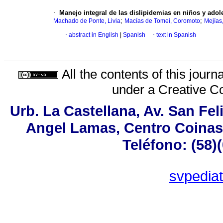
·
Manejo integral de las dislipidemias en niños y adol
;
;
Machado de Ponte, Livia
Macías de Tomei, Coromoto
Mejías
·
abstract in English
|
Spanish
·
text in Spanish
All the contents of this jour
under a
Creative C
Urb. La Castellana, Av. San Fel
Angel Lamas, Centro Coinas
Teléfono: (58)
svpedia