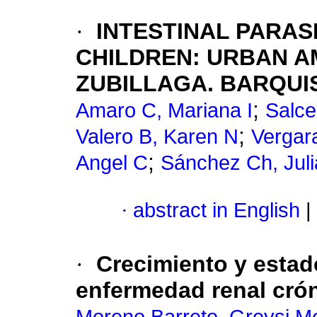
·
INTESTINAL PARAS
CHILDREN
:
URBAN AM
ZUBILLAGA. BARQUI
;
Amaro C, Mariana I
Salce
;
Valero B, Karen N
Vergar
;
Angel C
Sánchez Ch, Juli
·
abstract in English
|
·
Crecimiento y estad
enfermedad renal cró