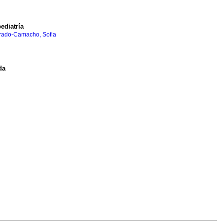
ediatría
rado-Camacho, Sofia
da