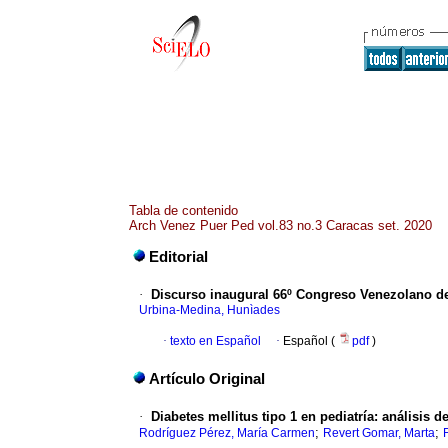
Tabla de contenido
Arch Venez Puer Ped vol.83 no.3 Caracas set. 2020
Editorial
·
Discurso inaugural 66º Congreso Venezolano de 
Urbina-Medina, Hunìades
·
texto en Español
·
Español (
pdf
)
Artículo Original
·
Diabetes mellitus tipo 1 en pediatría: análisis d
;
;
Rodríguez Pérez, María Carmen
Revert Gomar, Marta