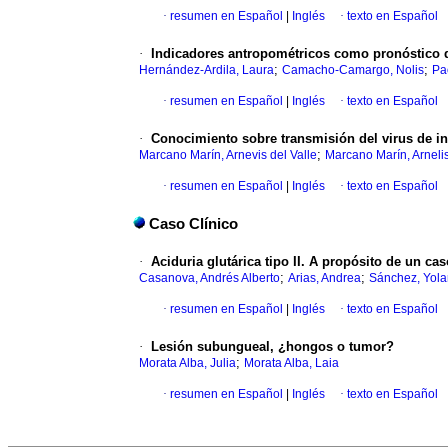
·
resumen en Español
|
Inglés
·
texto en Español
·
Indicadores antropométricos como pronóstico de
;
;
Hernández-Ardila, Laura
Camacho-Camargo, Nolis
Pa
·
resumen en Español
|
Inglés
·
texto en Español
·
Conocimiento sobre transmisión del virus de i
;
Marcano Marín, Arnevis del Valle
Marcano Marín, Arnelis
·
resumen en Español
|
Inglés
·
texto en Español
Caso Clínico
·
Aciduria glutárica tipo II. A propósito de un cas
;
;
Casanova, Andrés Alberto
Arias, Andrea
Sánchez, Yol
·
resumen en Español
|
Inglés
·
texto en Español
·
Lesión subungueal, ¿hongos o tumor?
;
Morata Alba, Julia
Morata Alba, Laia
·
resumen en Español
|
Inglés
·
texto en Español