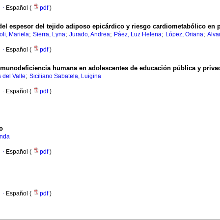
·
Español (
pdf
)
l espesor del tejido adiposo epicárdico y riesgo cardiometabólico en p
;
;
;
;
;
oli, Mariela
Sierra, Lyna
Jurado, Andrea
Páez, Luz Helena
López, Oriana
Alva
·
Español (
pdf
)
nmunodeficiencia humana en adolescentes de educación pública y priva
;
 del Valle
Siciliano Sabatela, Luigina
·
Español (
pdf
)
o
anda
·
Español (
pdf
)
·
Español (
pdf
)