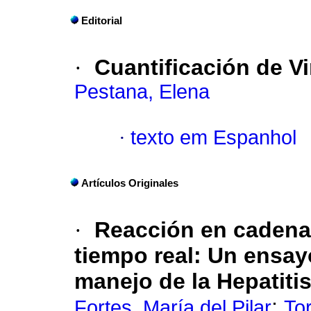
Editorial
·
Cuantificación de V
Pestana, Elena
·
texto em Espanhol
Artículos Originales
·
Reacción en cadena
tiempo real
:
Un ensayo
manejo de la Hepatiti
;
Fortes, María del Pilar
Tor