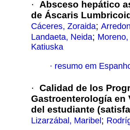
·
Absceso hepático as
de Áscaris Lumbricoi
;
Cáceres, Zoraida
Arredon
;
Landaeta, Neida
Moreno,
Katiuska
·
resumo em Espanho
·
Calidad de los Prog
Gastroenterología en
del estudiante (satisf
;
Lizarzábal, Maribel
Rodrí