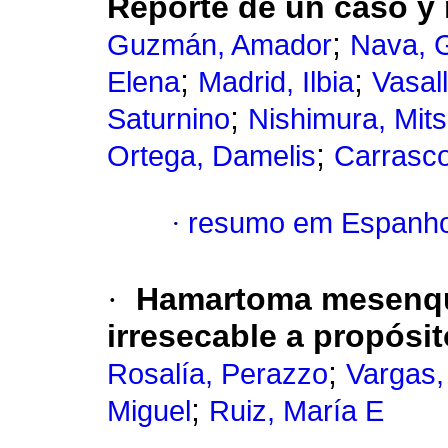
Reporte de un caso y r
;
Guzmán, Amador
Nava, 
;
;
Elena
Madrid, Ilbia
Vasal
;
Saturnino
Nishimura, Mit
;
Ortega, Damelis
Carrasco
·
resumo em Espanho
·
Hamartoma mesenqui
irresecable a propósi
;
Rosalía, Perazzo
Vargas, 
;
Miguel
Ruiz, María E