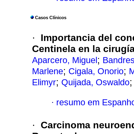
Casos Clínicos
·
Importancia del con
Centinela en la cirugí
;
Aparcero, Miguel
Bandres
;
;
Marlene
Cigala, Onorio
M
;
Elimyr
Quijada, Oswaldo
·
resumo em Espanho
·
Carcinoma neuroendo