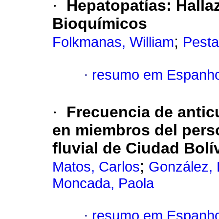
·
Hepatopatías
:
Halla
Bioquímicos
;
Folkmanas, William
Pesta
·
resumo em Espanho
·
Frecuencia de anti
en miembros del pers
fluvial de Ciudad Bolív
;
Matos, Carlos
González, 
Moncada, Paola
·
resumo em Espanho