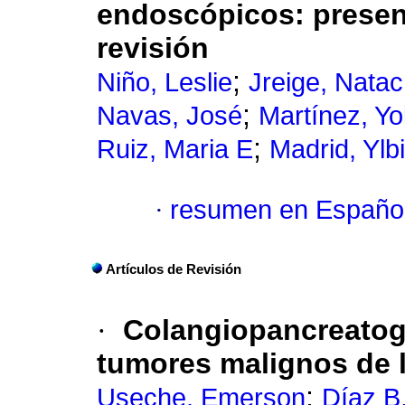
endoscópicos
:
presen
revisión
;
Niño, Leslie
Jreige, Nata
;
Navas, José
Martínez, Yo
;
Ruiz, Maria E
Madrid, Ylb
·
resumen en Españo
Artículos de Revisión
·
Colangiopancreatog
tumores malignos de la
;
Useche, Emerson
Díaz B