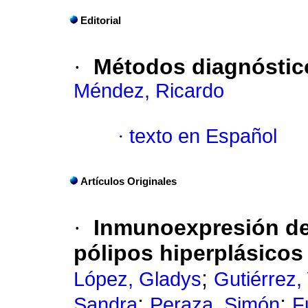
Editorial
·
Métodos diagnóstic
Méndez, Ricardo
·
texto en Español
Artículos Originales
·
Inmunoexpresión de
pólipos hiperplásicos
;
López, Gladys
Gutiérrez,
;
;
Sandra
Peraza, Simón
F