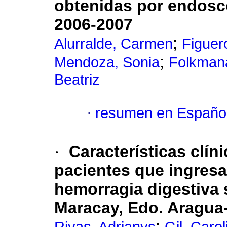
obtenidas por endosc
2006-2007
;
Alurralde, Carmen
Figuer
;
Mendoza, Sonia
Folkmana
Beatriz
·
resumen en Españo
·
Características clín
pacientes que ingres
hemorragia digestiva s
Maracay, Edo. Aragua
;