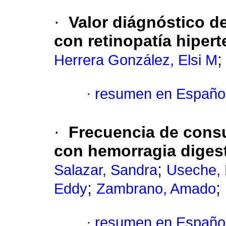
·
Valor diágnóstico d
con retinopatía hipert
Herrera González, Elsi M
·
resumen en Españo
·
Frecuencia de cons
con hemorragia digest
;
Salazar, Sandra
Useche,
;
;
Eddy
Zambrano, Amado
·
resumen en Españo