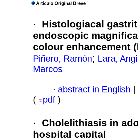
Artículo Original Breve
·
Histologiacal gastrit
endoscopic magnificat
colour enhancement (
;
Piñero, Ramón
Lara, Ang
Marcos
·
abstract in English
|
(
pdf
)
·
Cholelithiasis in ad
hospital capital