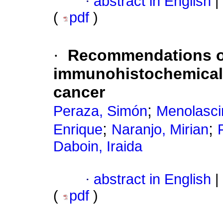
·
abstract in English
|
(
pdf
)
·
Recommendations of
immunohistochemical 
cancer
;
Peraza, Simón
Menolasci
;
;
Enrique
Naranjo, Mirian
Daboin, Iraida
·
abstract in English
|
(
pdf
)