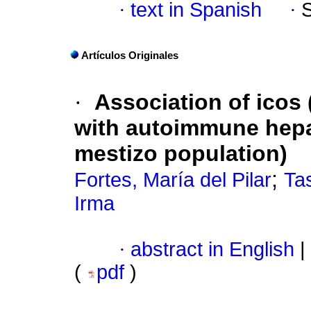
·
text in Spanish
·
Artículos Originales
·
Association of icos
with autoimmune hepat
mestizo population)
;
Fortes, María del Pilar
Tas
Irma
·
abstract in English
|
(
pdf
)