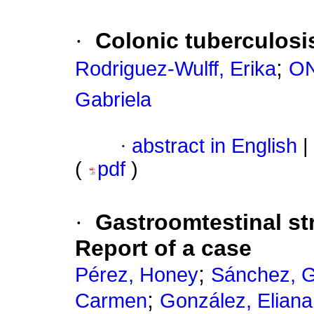
·
Colonic tuberculosi
;
Rodriguez-Wulff, Erika
ON
Gabriela
·
abstract in English
|
(
pdf
)
·
Gastroomtestinal st
Report of a case
;
Pérez, Honey
Sánchez, G
;
Carmen
González, Eliana