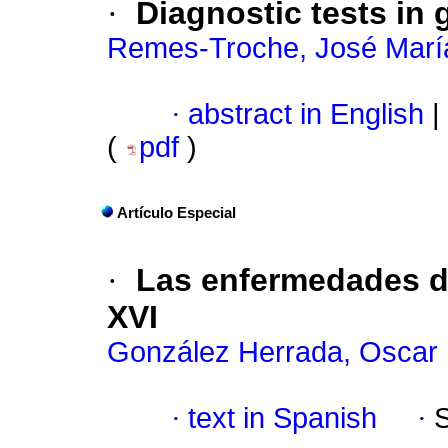
·
Diagnostic tests in
Remes-Troche, José Marí
·
abstract in English
|
(
pdf
)
Artículo Especial
·
Las enfermedades di
XVI
González Herrada, Oscar
·
text in Spanish
·