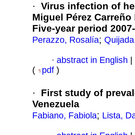
·
Virus infection of he
Miguel Pérez Carreño 
Five-year period 2007
;
Perazzo, Rosalía
Quijada
·
abstract in English
|
(
pdf
)
·
First study of preva
Venezuela
;
Fabiano, Fabiola
Lista, D