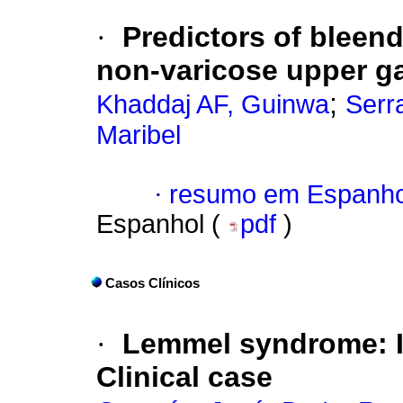
·
Predictors of bleend
non-varicose upper ga
;
Khaddaj AF, Guinwa
Serr
Maribel
·
resumo em Espanho
Espanhol (
pdf
)
Casos Clínicos
·
Lemmel syndrome: In
Clinical case