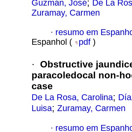
;
Guzmán, José
De La Ros
Zuramay, Carmen
·
resumo em Espanho
Espanhol (
pdf
)
·
Obstructive jaundi
paracoledocal non-ho
case
;
De La Rosa, Carolina
Día
;
Luisa
Zuramay, Carmen
·
resumo em Espanho