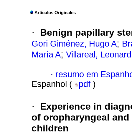
Artículos Originales
·
Benign papillary st
;
Gori Giménez, Hugo A
Br
;
María A
Villareal, Leonar
·
resumo em Espanho
Espanhol (
pdf
)
·
Experience in diagn
of oropharyngeal and
children