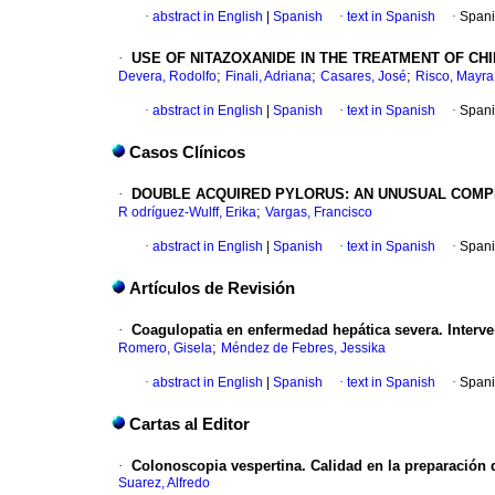
·
abstract in English
|
Spanish
·
text in Spanish
·
Spani
·
USE OF NITAZOXANIDE IN THE TREATMENT OF CH
;
;
;
Devera, Rodolfo
Finali, Adriana
Casares, José
Risco, Mayra
·
abstract in English
|
Spanish
·
text in Spanish
·
Spani
Casos Clínicos
·
DOUBLE ACQUIRED PYLORUS: AN UNUSUAL COMPL
;
R odríguez-Wulff, Erika
Vargas, Francisco
·
abstract in English
|
Spanish
·
text in Spanish
·
Spani
Artículos de Revisión
·
Coagulopatia en enfermedad hepática severa. Interven
;
Romero, Gisela
Méndez de Febres, Jessika
·
abstract in English
|
Spanish
·
text in Spanish
·
Spani
Cartas al Editor
·
Colonoscopia vespertina. Calidad en la preparación 
Suarez, Alfredo