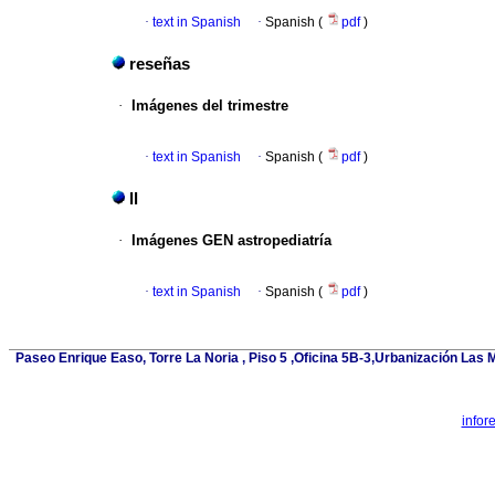
·
text in Spanish
·
Spanish (
pdf
)
reseñas
·
Imágenes del trimestre
·
text in Spanish
·
Spanish (
pdf
)
ll
·
Imágenes GEN astropediatría
·
text in Spanish
·
Spanish (
pdf
)
Paseo Enrique Easo, Torre La Noria , Piso 5 ,Oficina 5B-3,Urbanización Las
infor