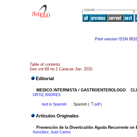
Print version
ISSN
001
Table of contents
Gen vol.69 no.1 Caracas Jan. 2015
Editorial
·
MEDICO INTERNISTA / GASTROENTEROLOGO CLI
ORTIZ, ANDRES
·
text in Spanish
·
Spanish (
pdf
)
Artículos Originales
·
Prevención de la Diverticulitis Aguda Recurrente on B
González, Juan Carlos