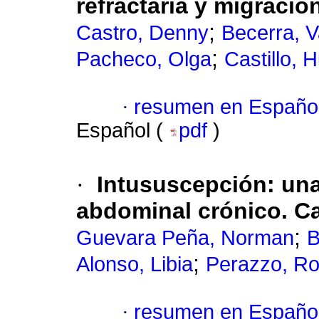
refractaria y migració
;
Castro, Denny
Becerra, 
;
Pacheco, Olga
Castillo, 
·
resumen en Españo
Español (
pdf
)
·
Intususcepción: una
abdominal crónico. Ca
;
Guevara Peña, Norman
B
;
Alonso, Libia
Perazzo, Ro
·
resumen en Españo