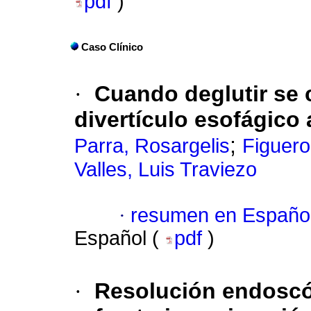
pdf
)
Caso Clínico
·
Cuando deglutir se 
divertículo esofágico 
;
Parra, Rosargelis
Figuero
Valles, Luis Traviezo
·
resumen en Españo
Español (
pdf
)
·
Resolución endoscóp