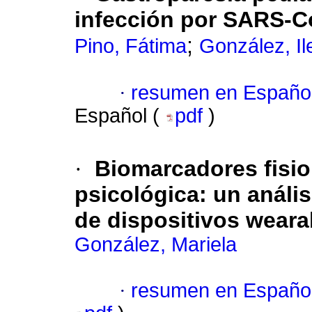
infección por SARS-C
;
Pino, Fátima
González, I
·
resumen en Españo
Español (
pdf
)
·
Biomarcadores fisio
psicológica: un anális
de dispositivos weara
González, Mariela
·
resumen en Españo