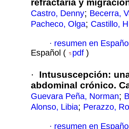
refractaria y migració
;
Castro, Denny
Becerra, 
;
Pacheco, Olga
Castillo, 
·
resumen en Españo
Español (
pdf
)
·
Intususcepción: una
abdominal crónico. Ca
;
Guevara Peña, Norman
B
;
Alonso, Libia
Perazzo, Ro
·
resumen en Españo