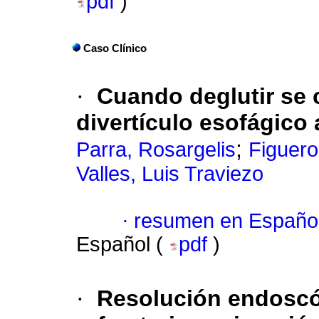
pdf
)
Caso Clínico
·
Cuando deglutir se 
divertículo esofágico 
;
Parra, Rosargelis
Figuero
Valles, Luis Traviezo
·
resumen en Españo
Español (
pdf
)
·
Resolución endoscóp