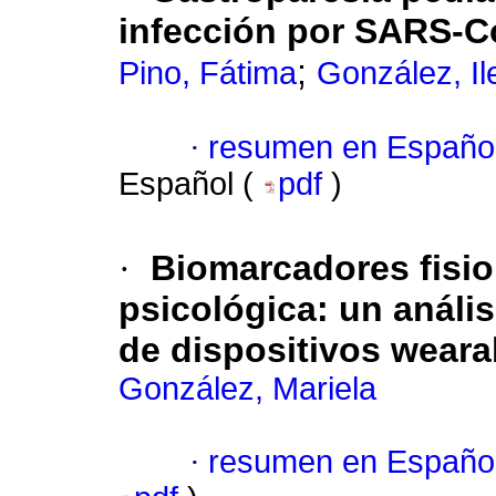
infección por SARS-C
;
Pino, Fátima
González, I
·
resumen en Españo
Español (
pdf
)
·
Biomarcadores fisio
psicológica: un anális
de dispositivos weara
González, Mariela
·
resumen en Españo