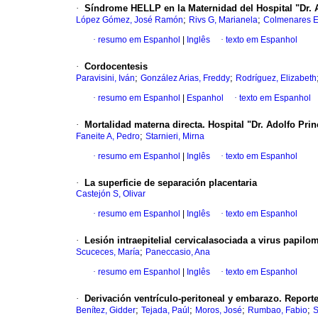
·
Síndrome HELLP en la Maternidad del Hospital "Dr. 
;
;
López Gómez, José Ramón
Rivs G, Marianela
Colmenares E,
·
resumo em Espanhol
|
Inglês
·
texto em Espanhol
·
Cordocentesis
;
;
Paravisini, Iván
González Arias, Freddy
Rodríguez, Elizabeth
·
resumo em Espanhol
|
Espanhol
·
texto em Espanhol
·
Mortalidad materna directa. Hospital "Dr. Adolfo Prin
;
Faneite A, Pedro
Starnieri, Mirna
·
resumo em Espanhol
|
Inglês
·
texto em Espanhol
·
La superficie de separación placentaria
Castejón S, Olivar
·
resumo em Espanhol
|
Inglês
·
texto em Espanhol
·
Lesión intraepitelial cervicalasociada a virus papi
;
Scuceces, María
Paneccasio, Ana
·
resumo em Espanhol
|
Inglês
·
texto em Espanhol
·
Derivación ventrículo-peritoneal y embarazo. Reporte 
;
;
;
;
Benítez, Gidder
Tejada, Paúl
Moros, José
Rumbao, Fabio
S