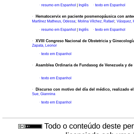
·
resumo em Espanhol
|
Inglês
·
texto em Espanhol
·
Hematocervix en paciente posmenopáusica con antec
;
;
Martínez Matheus, Odessa
Molina Vílchez, Rafael
Vásquez, 
·
resumo em Espanhol
|
Inglês
·
texto em Espanhol
·
XVIII Congreso Nacional de Obstetricia y Ginecologí
Zapata, Leonor
·
texto em Espanhol
·
Asamblea Ordinaria de Fundasog de Venezuela y de l
·
texto em Espanhol
·
Discurso con motivo del día del médico, realizado e
Sue, Giannina
·
texto em Espanhol
Todo o conteúdo deste peri