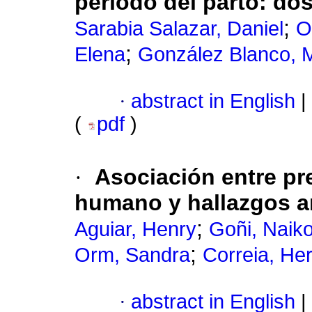
período del parto
:
dos
;
Sarabia Salazar, Daniel
O
;
Elena
González Blanco, 
·
abstract in English
|
(
pdf
)
·
Asociación entre pr
humano y hallazgos 
;
Aguiar, Henry
Goñi, Naik
;
Orm, Sandra
Correia, Her
·
abstract in English
|