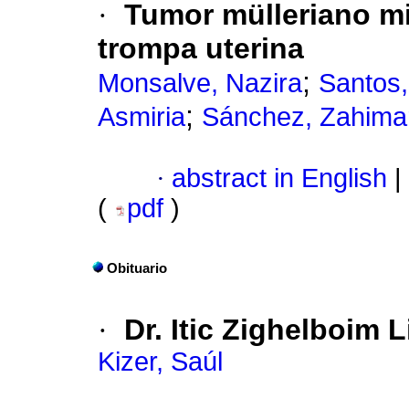
·
Tumor mülleriano mi
trompa uterina
;
Monsalve, Nazira
Santos
;
Asmiria
Sánchez, Zahima
·
abstract in English
|
(
pdf
)
Obituario
·
Dr. Itic Zighelboim 
Kizer, Saúl