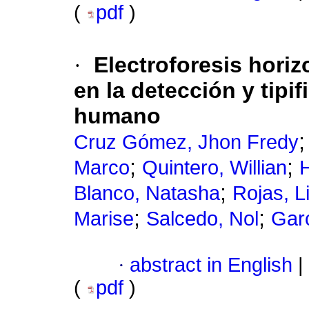
(
pdf
)
·
Electroforesis horiz
en la detección y tipi
humano
Cruz Gómez, Jhon Fredy
;
;
Marco
Quintero, Willian
;
Blanco, Natasha
Rojas, L
;
;
Marise
Salcedo, Nol
Gar
·
abstract in English
|
(
pdf
)