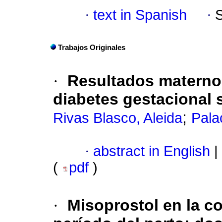
·
text in Spanish
·
Trabajos Originales
·
Resultados maternos
diabetes gestacional 
;
Rivas Blasco, Aleida
Pala
·
abstract in English
|
(
pdf
)
·
Misoprostol en la co