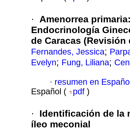
·
Amenorrea primaria
Endocrinología Gineco
de Caracas (Revisión d
;
Fernandes, Jessica
Parpa
;
;
Evelyn
Fung, Liliana
Cent
·
resumen en Españo
Español (
pdf
)
·
Identificación de l
íleo meconial