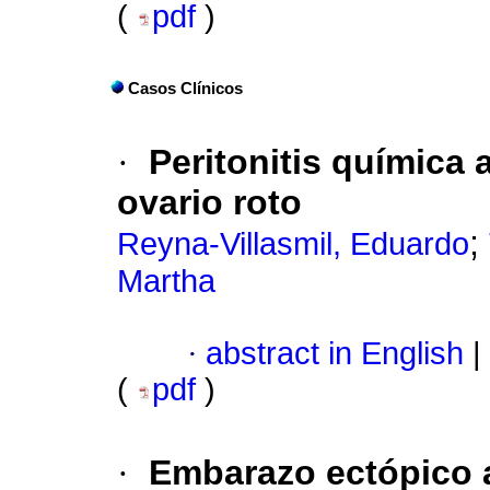
(
pdf
)
Casos Clínicos
·
Peritonitis química
ovario roto
;
Reyna-Villasmil, Eduardo
Martha
·
abstract in English
|
(
pdf
)
·
Embarazo ectópico 