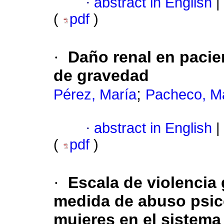
·
abstract in English
|
(
pdf
)
·
Daño renal en pacie
de gravedad
;
Pérez, María
Pacheco, M
·
abstract in English
|
(
pdf
)
·
Escala de violencia
medida de abuso psico
mujeres en el sistema