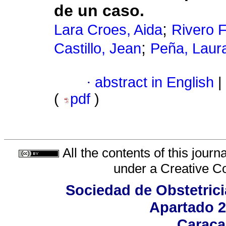
de un caso.
;
Lara Croes, Aida
Rivero F
;
Castillo, Jean
Peña, Laur
·
abstract in English
|
(
pdf
)
All the contents of this jour
under a
Creative C
Sociedad de Obstetrici
Apartado 2
Caraca