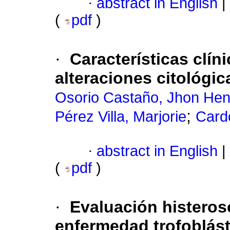
·
abstract in English
|
(
pdf
)
·
Características clí
alteraciones citológic
Osorio Castaño, Jhon Hen
;
Pérez Villa, Marjorie
Card
·
abstract in English
|
(
pdf
)
·
Evaluación histerosc
enfermedad trofoblást