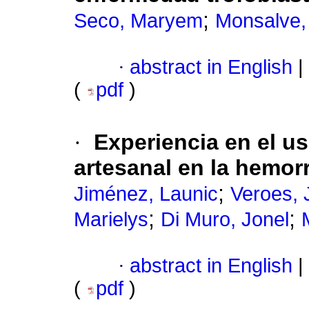
;
Seco, Maryem
Monsalve,
·
abstract in English
|
(
pdf
)
·
Experiencia en el u
artesanal en la hemor
;
Jiménez, Launic
Veroes, 
;
;
Marielys
Di Muro, Jonel
·
abstract in English
|
(
pdf
)