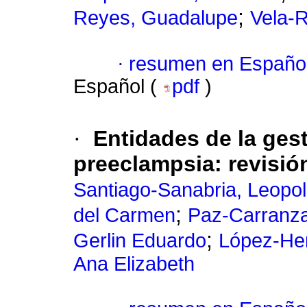
;
Reyes, Guadalupe
Vela-R
·
resumen en Españo
Español (
pdf
)
·
Entidades de la ges
preeclampsia: revisión
Santiago-Sanabria, Leopo
;
del Carmen
Paz-Carranza
;
Gerlin Eduardo
López-Her
Ana Elizabeth