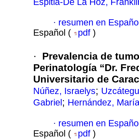
Espitia-De La Hoz, Frankl
·
resumen en Españo
Español (
pdf
)
·
Prevalencia de tumo
Perinatología “Dr. Fr
Universitario de Cara
;
Núñez, Israelys
Uzcátegu
;
Gabriel
Hernández, Marí
·
resumen en Españo
Español (
pdf
)