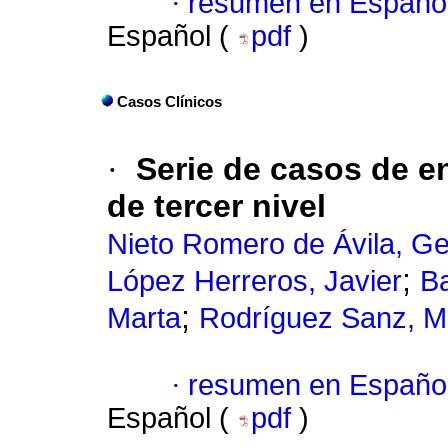
·
resumen en Españo
Español (
pdf
)
Casos Clínicos
·
Serie de casos de e
de tercer nivel
Nieto Romero de Ávila, G
;
López Herreros, Javier
B
;
Marta
Rodríguez Sanz, M
·
resumen en Españo
Español (
pdf
)