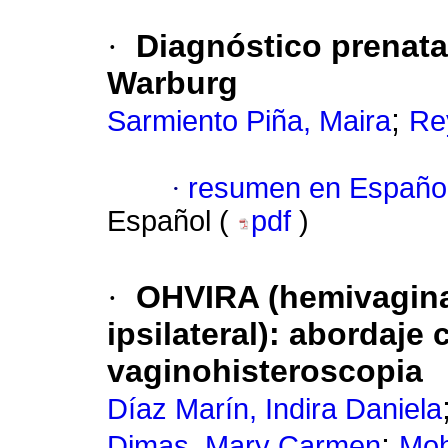
·
Diagnóstico prenata
Warburg
;
Sarmiento Piña, Maira
Re
·
resumen en Españo
Español (
pdf
)
·
OHVIRA (hemivagina
ipsilateral): abordaje
vaginohisteroscopia
Díaz Marín, Indira Daniela
;
Dimas, Mary Carmen
Moh