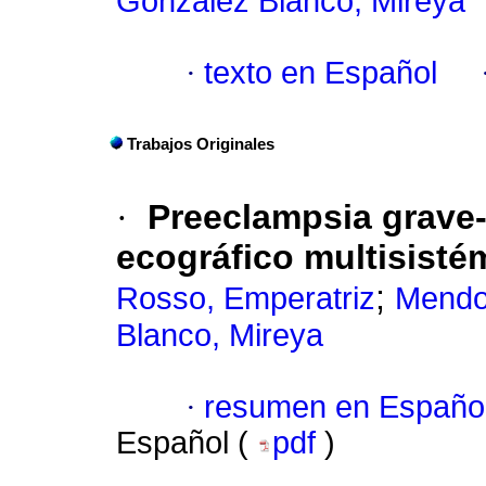
González Blanco, Mireya
·
texto en Español
Trabajos Originales
·
Preeclampsia grave-
ecográfico multisisté
;
Rosso, Emperatriz
Mendo
Blanco, Mireya
·
resumen en Españo
Español (
pdf
)